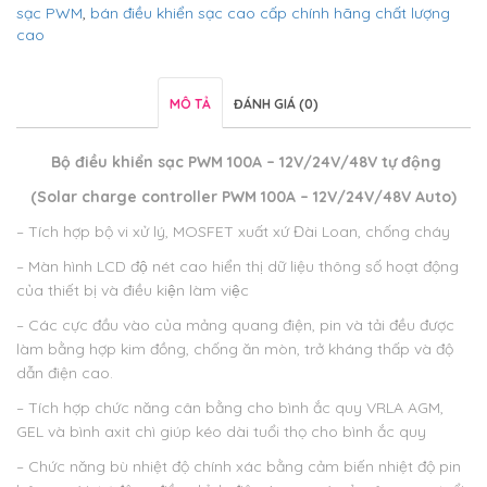
sạc PWM
,
bán điều khiển sạc cao cấp chính hãng chất lượng
cao
MÔ TẢ
ĐÁNH GIÁ (0)
Bộ điều khiển sạc PWM 100A – 12V/24V/48V tự động
(Solar charge controller PWM 100A – 12V/24V/48V Auto)
– Tích hợp bộ vi xử lý, MOSFET xuất xứ Đài Loan, chống cháy
– Màn hình LCD độ nét cao hiển thị dữ liệu thông số hoạt động
của thiết bị và điều kiện làm việc
– Các cực đầu vào của mảng quang điện, pin và tải đều được
làm bằng hợp kim đồng, chống ăn mòn, trở kháng thấp và độ
dẫn điện cao.
– Tích hợp chức năng cân bằng cho bình ắc quy VRLA AGM,
GEL và bình axit chì giúp kéo dài tuổi thọ cho bình ắc quy
– Chức năng bù nhiệt độ chính xác bằng cảm biến nhiệt độ pin