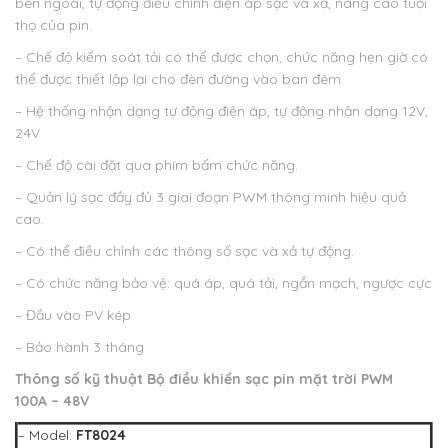
bên ngoài, tự động điều chỉnh điện áp sạc và xả, nâng cao tuổi
thọ của pin.
– Chế độ kiểm soát tải có thể được chọn, chức năng hẹn giờ có
thể được thiết lập lại cho đèn đường vào ban đêm.
– Hệ thống nhận dạng tự động điện áp, tự động nhận dạng 12V,
24V
– Chế độ cài đặt qua phím bấm chức năng.
– Quản lý sạc đầy đủ 3 giai đoạn PWM thông minh hiệu quả
cao.
– Có thể điều chỉnh các thông số sạc và xả tự động.
– Có chức năng bảo vệ: quá áp, quá tải, ngắn mạch, ngược cực
– Đầu vào PV kép
– Bảo hành 3 tháng
Thông số kỹ thuật
Bộ điều khiển sạc pin mặt trời PWM
100A – 48V
– Model:
FT8024