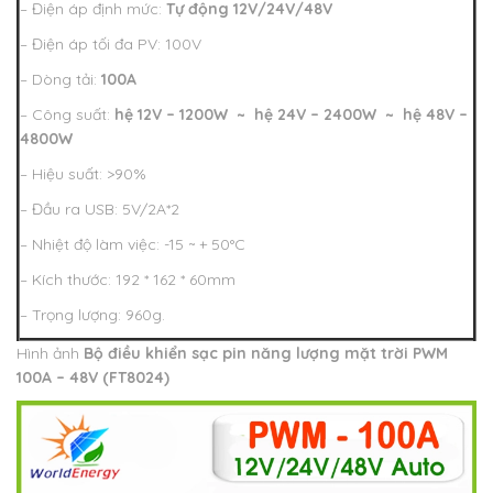
– Điện áp định mức:
Tự động 12V/24V/48V
– Điện áp tối đa PV: 100V
– Dòng tải:
100A
– Công suất:
hệ 12V – 1200W ~ hệ 24V – 2400W ~ hệ 48V –
4800W
– Hiệu suất: >90%
– Đầu ra USB: 5V/2A*2
– Nhiệt độ làm việc: -15 ~ + 50°C
– Kích thước: 192 * 162 * 60mm
– Trọng lượng: 960g.
Hình ảnh
Bộ điều khiển sạc pin năng lượng mặt trời PWM
100A – 48V (FT8024)