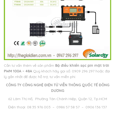
Cần tư vấn thêm về sản phẩm
Bộ điều khiển sạc pin mặt trời
PWM 100A – 48A
Quý khách hãy gọi số: 0909 296 297 hoặc đại
lý gần nhất để được hỗ trợ, tư vấn miễn phí.
CÔNG TY CÔNG NGHỆ ĐIỆN TỬ VIỄN THÔNG QUỐC TẾ ĐÔNG
DƯƠNG
62 Lâm Thị Hố, Phường Tân Chánh Hiệp, Quận 12, Tp.HCM
Điện thoại: 08.35 976 003 – 0986 57 58 57 – 0906 136 137