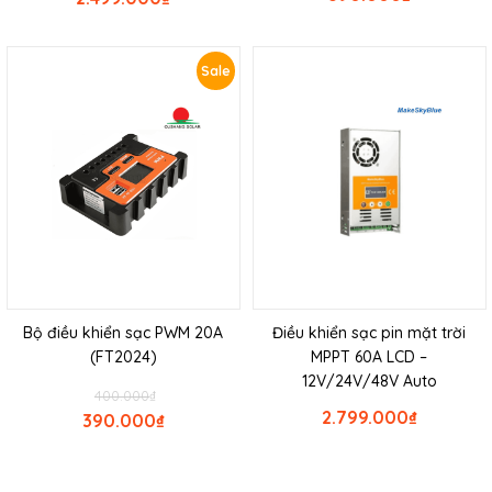
Sale
Bộ điều khiển sạc PWM 20A
Điều khiển sạc pin mặt trời
(FT2024)
MPPT 60A LCD –
12V/24V/48V Auto
400.000
₫
2.799.000
₫
390.000
₫