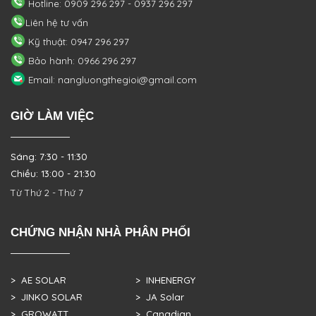
Hotline: 0909 296 297 - 0937 296 297
Liên hệ tư vấn
Kỹ thuật: 0947 296 297
Bảo hành: 0966 296 297
Email: nangluongthegioi@gmail.com
GIỜ LÀM VIỆC
Sáng: 7:30 - 11:30
Chiều: 13:00 - 21:30
Từ Thứ 2 - Thứ 7
CHỨNG NHẬN NHÀ PHÂN PHỐI
> AE SOLAR
> INHENERGY
> JINKO SOLAR
> JA Solar
> GROWATT
> Canadian