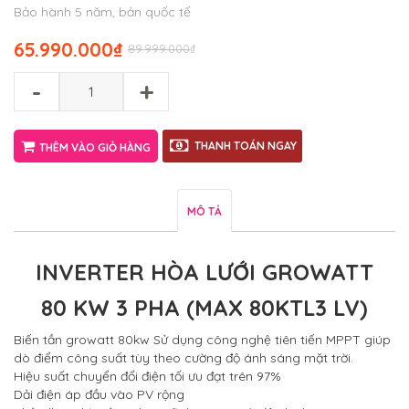
Bảo hành 5 năm, bản quốc tế
65.990.000
₫
89.999.000
₫
-
+
THANH TOÁN NGAY
THÊM VÀO GIỎ HÀNG
MÔ TẢ
INVERTER HÒA LƯỚI GROWATT
80 KW 3 PHA (MAX 80KTL3 LV)
Biến tần growatt 80kw Sử dụng công nghệ tiên tiến MPPT giúp
dò điểm công suất tùy theo cường độ ánh sáng mặt trời.
Hiệu suất chuyển đổi điện tối ưu đạt trên 97%
Dải điện áp đầu vào PV rộng