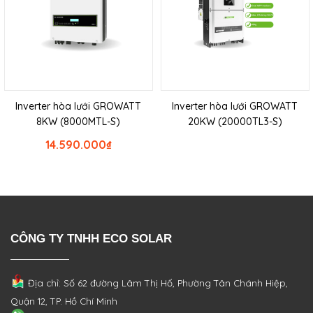
Inverter hòa lưới GROWATT
Inverter hòa lưới GROWATT
8KW (8000MTL-S)
20KW (20000TL3-S)
14.590.000
₫
CÔNG TY TNHH ECO SOLAR
Địa chỉ: Số 62 đường Lâm Thị Hố, Phường
Tân Chánh Hiệp,
Quận 12, TP. Hồ Chí Minh