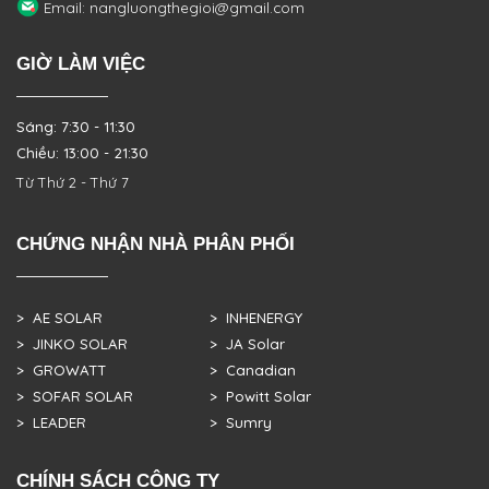
Email: nangluongthegioi@gmail.com
GIỜ LÀM VIỆC
Sáng: 7:30 - 11:30
Chiều: 13:00 - 21:30
Từ Thứ 2 - Thứ 7
CHỨNG NHẬN NHÀ PHÂN PHỐI
> AE SOLAR
> INHENERGY
> JINKO SOLAR
> JA Solar
> GROWATT
> Canadian
> SOFAR SOLAR
> Powitt Solar
> LEADER
> Sumry
CHÍNH SÁCH CÔNG TY