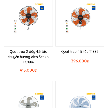
Quạt treo 2 dây 4.5 tấc
Quạt treo 4.5 tấc T1882
chuyển hướng điện Senko
396.000
₫
TC1886
418.000
₫