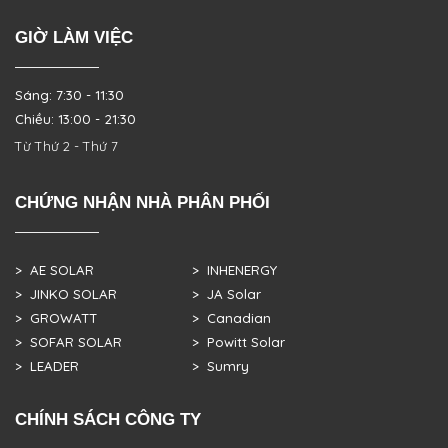
GIỜ LÀM VIỆC
Sáng: 7:30 - 11:30
Chiều: 13:00 - 21:30
Từ Thứ 2 - Thứ 7
CHỨNG NHẬN NHÀ PHÂN PHỐI
> AE SOLAR
> INHENERGY
> JINKO SOLAR
> JA Solar
> GROWATT
> Canadian
> SOFAR SOLAR
> Powitt Solar
> LEADER
> Sumry
CHÍNH SÁCH CÔNG TY