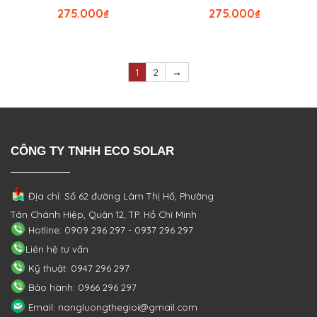
275.000
₫
275.000
₫
1
2
→
CÔNG TY TNHH ECO SOLAR
Địa chỉ: Số 62 đường Lâm Thị Hố, Phường
Tân Chánh Hiệp, Quận 12, TP. Hồ Chí Minh
Hotline: 0909 296 297 - 0937 296 297
Liên hệ tư vấn
Kỹ thuật: 0947 296 297
Bảo hành: 0966 296 297
Email: nangluongthegioi@gmail.com