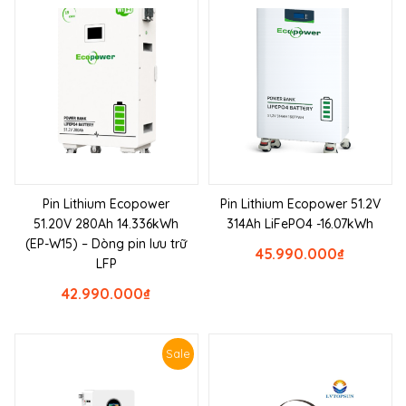
Pin Lithium Ecopower
Pin Lithium Ecopower 51.2V
51.20V 280Ah 14.336kWh
314Ah LiFePO4 -16.07kWh
(EP-W15) – Dòng pin lưu trữ
45.990.000
₫
LFP
42.990.000
₫
Sale