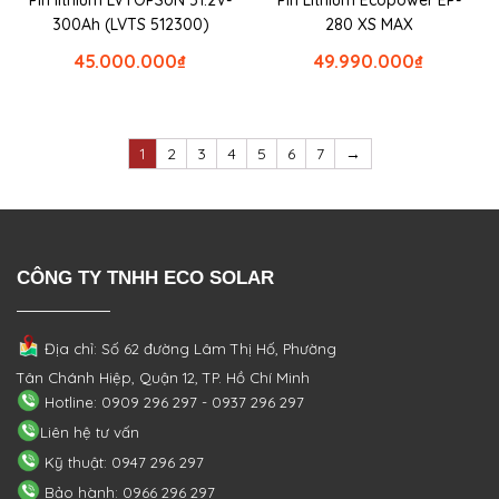
Pin lithium LVTOPSUN 51.2V-
Pin Lithium Ecopower EP-
300Ah (LVTS 512300)
280 XS MAX
45.000.000
₫
49.990.000
₫
1
2
3
4
5
6
7
→
CÔNG TY TNHH ECO SOLAR
Địa chỉ: Số 62 đường Lâm Thị Hố, Phường
Tân Chánh Hiệp, Quận 12, TP. Hồ Chí Minh
Hotline: 0909 296 297 - 0937 296 297
Liên hệ tư vấn
Kỹ thuật: 0947 296 297
Bảo hành: 0966 296 297