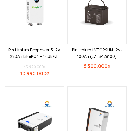
Pin Lithium Ecopower 51.2V
Pin lithium LVTOPSUN 12V-
280Ah LiFePO4 – 14.3kWh
100Ah (LVTS-128100)
5.500.000
₫
43.990.000
₫
40.990.000
₫