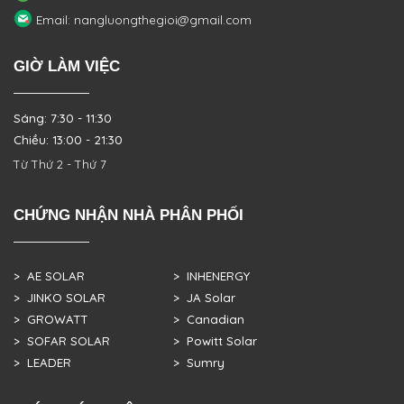
Email: nangluongthegioi@gmail.com
GIỜ LÀM VIỆC
Sáng: 7:30 - 11:30
Chiều: 13:00 - 21:30
Từ Thứ 2 - Thứ 7
CHỨNG NHẬN NHÀ PHÂN PHỐI
> AE SOLAR
> INHENERGY
> JINKO SOLAR
> JA Solar
> GROWATT
> Canadian
> SOFAR SOLAR
> Powitt Solar
> LEADER
> Sumry