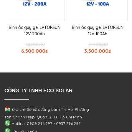
Bình ắc quy gel LVTOPSUN
Bình ắc quy gel LVTOPSUN
12V-200Ah
12V-100Ah
7.200.000
₫
3.750.000
₫
6.500.000
₫
3.500.000
₫
CÔNG TY TNHH ECO SOLAR
Địa chỉ: Số 62 đường Lâm Thị Hố, Phường
Tân Chánh Hiệp, Quận 12, TP. Hồ Chí Minh
Hotline: 0909 296 297 - 0937 296 297
Liên hệ tư vấn