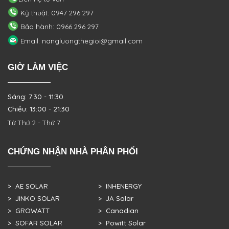
Kỹ thuật: 0947 296 297
Bảo hành: 0966 296 297
Email: nangluongthegioi@gmail.com
GIỜ LÀM VIỆC
Sáng: 7:30 - 11:30
Chiều: 13:00 - 21:30
Từ Thứ 2 - Thứ 7
CHỨNG NHẬN NHÀ PHÂN PHỐI
> AE SOLAR
> INHENERGY
> JINKO SOLAR
> JA Solar
> GROWATT
> Canadian
> SOFAR SOLAR
> Powitt Solar