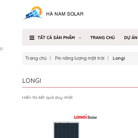
TẤT CẢ SẢN PHẨM
TRANG CHỦ
DỰ ÁN
0
Trang chủ
Pin năng lượng mặt trời
Longi
LONGI
Hiển thị kết quả duy nhất