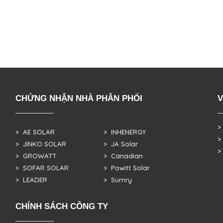
CHỨNG NHẬN NHÀ PHÂN PHỐI
V
>
> AE SOLAR
> INHENERGY
>
> JINKO SOLAR
> JA Solar
>
> GROWATT
> Canadian
> SOFAR SOLAR
> Powitt Solar
> LEADER
> Sumry
CHÍNH SÁCH CÔNG TY