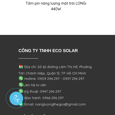
Tấm pin năng lượng mặt trời LONGi
440W
CÔNG TY TNHH ECO SOLAR
Địa chỉ: Số 62 đường Lâm Thị Hố, Phường
Tân Chánh Hiệp, Quận 12, TP. Hồ Chí Minh
Hotline: 0909 296 297 - 0937 296 297
Liên hệ tư vấn
Kỹ thuật: 0947 296 297
Bảo hành: 0966 296 297
Email: nangluongthegioi@gmail.com