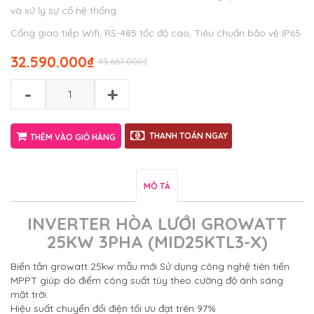
và xử lý sự cố hệ thống
Cổng giao tiếp Wifi, RS-485 tốc độ cao, Tiêu chuẩn bảo vệ IP65
32.590.000
₫
43.667.000
₫
-
+
THANH TOÁN NGAY
THÊM VÀO GIỎ HÀNG
MÔ TẢ
INVERTER HÒA LƯỚI GROWATT
25KW 3PHA (MID25KTL3-X)
Biến tần growatt 25kw mẫu mới Sử dụng công nghệ tiên tiến
MPPT giúp dò điểm công suất tùy theo cường độ ánh sáng
mặt trời.
Hiệu suất chuyển đổi điện tối ưu đạt trên 97%