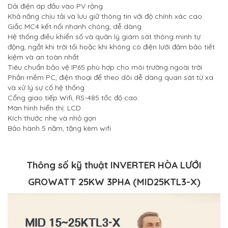
Dải điện áp đầu vào PV rộng
Khả năng chịu tải và lưu giữ thông tin với độ chính xác cao.
Giắc MC4 kết nối nhanh chóng, dễ dàng
Hệ thống điều khiển số và quản lý giám sát thông minh tự
động, ngắt khi trời tối hoặc khi không có điện lưới đảm bảo tiết
kiệm và an toàn nhất
Tiêu chuẩn bảo vệ IP65 phù hợp cho môi trường ngoài trời
Phần mềm PC, điện thoại để theo dõi dễ dàng quan sát từ xa
và xử lý sự cố hệ thống
Cổng giao tiếp Wifi, RS-485 tốc độ cao.
Màn hình hiển thị: LCD
Kích thước nhẹ và nhỏ gọn
Bảo hành 5 năm, tặng kèm wifi
Thông số kỹ thuật INVERTER HÒA LƯỚI
GROWATT 25KW 3PHA (MID25KTL3-X)