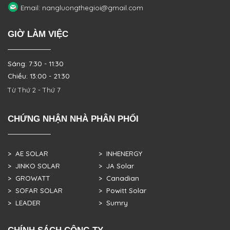
Email: nangluongthegioi@gmail.com
GIỜ LÀM VIỆC
Sáng: 7:30 - 11:30
Chiều: 13:00 - 21:30
Từ Thứ 2 - Thứ 7
CHỨNG NHẬN NHÀ PHÂN PHỐI
> AE SOLAR
> INHENERGY
> JINKO SOLAR
> JA Solar
> GROWATT
> Canadian
> SOFAR SOLAR
> Powitt Solar
> LEADER
> Sumry