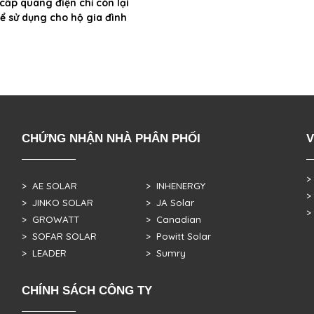
 cấp quang điện chỉ còn lại
ể sử dụng cho hộ gia đình
CHỨNG NHẬN NHÀ PHÂN PHỐI
V
>
> AE SOLAR
> INHENERGY
>
> JINKO SOLAR
> JA Solar
>
> GROWATT
> Canadian
> SOFAR SOLAR
> Powitt Solar
> LEADER
> Sumry
CHÍNH SÁCH CÔNG TY