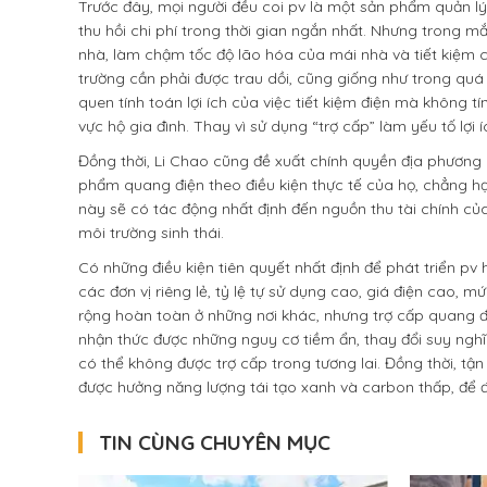
Trước đây, mọi người đều coi pv là một sản phẩm quản lý 
thu hồi chi phí trong thời gian ngắn nhất. Nhưng trong m
nhà, làm chậm tốc độ lão hóa của mái nhà và tiết kiệm chi
trường cần phải được trau dồi, cũng giống như trong quá
quen tính toán lợi ích của việc tiết kiệm điện mà không 
vực hộ gia đình. Thay vì sử dụng “trợ cấp” làm yếu tố lợi í
Đồng thời, Li Chao cũng đề xuất chính quyền địa phương
phẩm quang điện theo điều kiện thực tế của họ, chẳng h
này sẽ có tác động nhất định đến nguồn thu tài chính củ
môi trường sinh thái.
Có những điều kiện tiên quyết nhất định để phát triển 
các đơn vị riêng lẻ, tỷ lệ tự sử dụng cao, giá điện cao, 
rộng hoàn toàn ở những nơi khác, nhưng trợ cấp quang đi
nhận thức được những nguy cơ tiềm ẩn, thay đổi suy ngh
có thể không được trợ cấp trong tương lai. Đồng thời, t
được hưởng năng lượng tái tạo xanh và carbon thấp, để đ
TIN CÙNG CHUYÊN MỤC