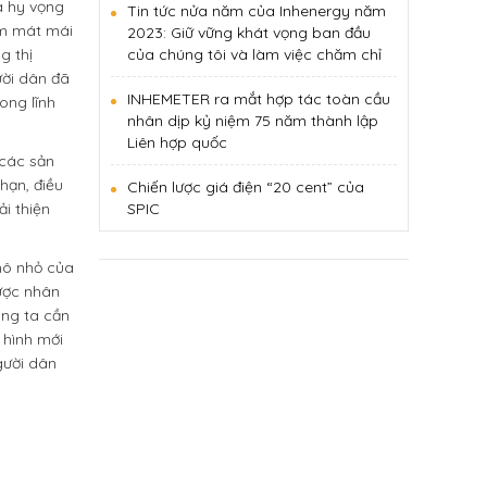
à hy vọng
Tin tức nửa năm của Inhenergy năm
làm mát mái
2023: Giữ vững khát vọng ban đầu
g thị
của chúng tôi và làm việc chăm chỉ
ười dân đã
INHEMETER ra mắt hợp tác toàn cầu
ong lĩnh
nhân dịp kỷ niệm 75 năm thành lập
Liên hợp quốc
 các sản
hạn, điều
Chiến lược giá điện “20 cent” của
i thiện
SPIC
mô nhỏ của
được nhân
úng ta cần
 hình mới
gười dân