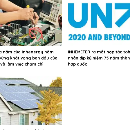
ửa năm của Inhenergy năm
INHEMETER ra mắt hợp tác to
 vững khát vọng ban đầu của
nhân dịp kỷ niệm 75 năm thàn
 và làm việc chăm chỉ
hợp quốc