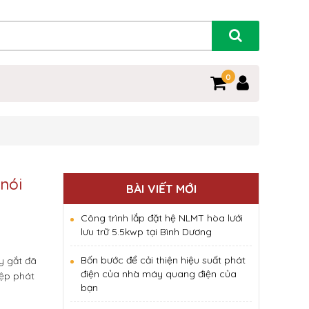
0
nói
BÀI VIẾT MỚI
Công trình lắp đặt hệ NLMT hòa lưới
lưu trữ 5.5kwp tại Bình Dương
Bốn bước để cải thiện hiệu suất phát
y gắt đã
điện của nhà máy quang điện của
iệp phát
bạn