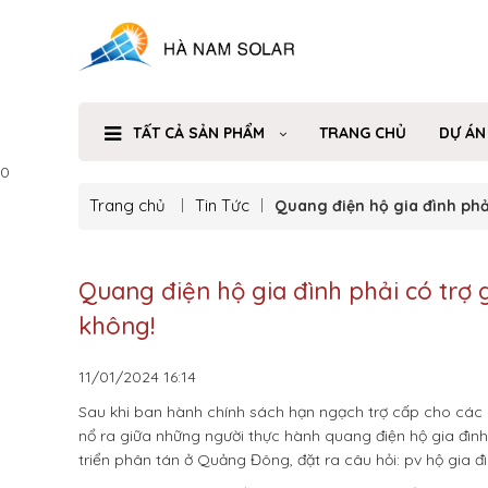
TẤT CẢ SẢN PHẨM
TRANG CHỦ
DỰ ÁN
0
Trang chủ
Tin Tức
Quang điện hộ gia đình phả
Quang điện hộ gia đình phải có trợ
không!
11/01/2024
16:14
Sau khi ban hành chính sách hạn ngạch trợ cấp cho các 
nổ ra giữa những người thực hành quang điện hộ gia đình
triển phân tán ở Quảng Đông, đặt ra câu hỏi: pv hộ gia đ