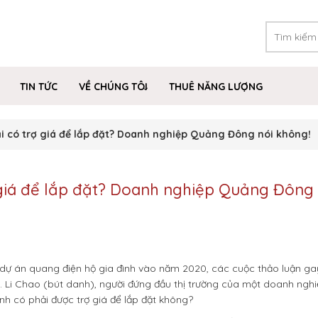
TIN TỨC
VỀ CHÚNG TÔI
THUÊ NĂNG LƯỢNG
i có trợ giá để lắp đặt? Doanh nghiệp Quảng Đông nói không!
 giá để lắp đặt? Doanh nghiệp Quảng Đông 
dự án quang điện hộ gia đình vào năm 2020, các cuộc thảo luận ga
. Li Chao (bút danh), người đứng đầu thị trường của một doanh ngh
ình có phải được trợ giá để lắp đặt không?