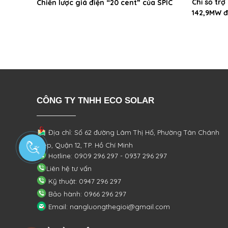
Chỉ số trợ
Chiến lược giá điện “20 cent” của SPIC
142,9MW đ
CÔNG TY TNHH ECO SOLAR
Địa chỉ: Số 62 đường Lâm Thị Hố, Phường
Tân Chánh
Hiệp, Quận 12, TP. Hồ Chí Minh
Hotline: 0909 296 297 - 0937 296 297
Liên hệ tư vấn
Kỹ thuật: 0947 296 297
Bảo hành: 0966 296 297
Email: nangluongthegioi@gmail.com