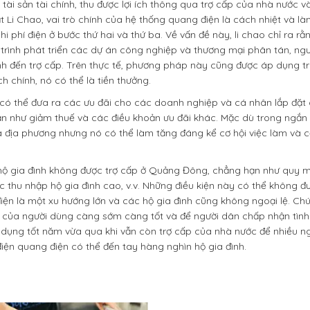
tài sản tài chính, thu được lợi ích thông qua trợ cấp của nhà nước v
ắt Li Chao, vai trò chính của hệ thống quang điện là cách nhiệt và 
 phí điện ở bước thứ hai và thứ ba. Về vấn đề này, li chao chỉ ra rằn
 trình phát triển các dự án công nghiệp và thương mại phân tán, ng
tính đến trợ cấp. Trên thực tế, phương pháp này cũng được áp dụng tr
ch chính, nó có thể là tiền thưởng.
 có thể đưa ra các ưu đãi cho các doanh nghiệp và cá nhân lắp đặt
ạn như giảm thuế và các điều khoản ưu đãi khác. Mặc dù trong ngắn 
a địa phương nhưng nó có thể làm tăng đáng kể cơ hội việc làm và cả
pv hộ gia đình không được trợ cấp ở Quảng Đông, chẳng hạn như quy 
mức thu nhập hộ gia đình cao, v.v. Những điều kiện này có thể không 
ện là một xu hướng lớn và các hộ gia đình cũng không ngoại lệ. Ch
ĩ của người dùng càng sớm càng tốt và để người dân chấp nhận tình
ận dụng tốt năm vừa qua khi vẫn còn trợ cấp của nhà nước để nhiều n
iện quang điện có thể đến tay hàng nghìn hộ gia đình.