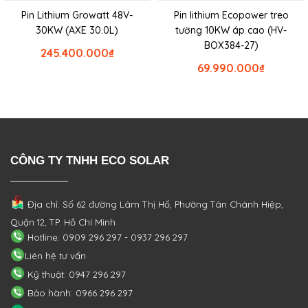
Pin Lithium Growatt 48V-
Pin lithium Ecopower treo
30KW (AXE 30.0L)
tường 10KW áp cao (HV-
BOX384-27)
245.400.000
₫
69.990.000
₫
CÔNG TY TNHH ECO SOLAR
Địa chỉ: Số 62 đường Lâm Thị Hố, Phường
Tân Chánh Hiệp,
Quận 12, TP. Hồ Chí Minh
Hotline: 0909 296 297 - 0937 296 297
Liên hệ tư vấn
Kỹ thuật: 0947 296 297
Bảo hành: 0966 296 297