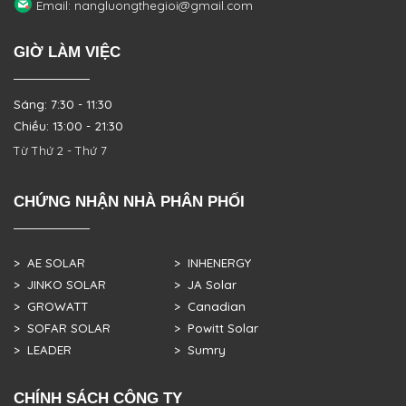
Email: nangluongthegioi@gmail.com
GIỜ LÀM VIỆC
Sáng: 7:30 - 11:30
Chiều: 13:00 - 21:30
Từ Thứ 2 - Thứ 7
CHỨNG NHẬN NHÀ PHÂN PHỐI
> AE SOLAR
> INHENERGY
> JINKO SOLAR
> JA Solar
> GROWATT
> Canadian
> SOFAR SOLAR
> Powitt Solar
> LEADER
> Sumry
CHÍNH SÁCH CÔNG TY