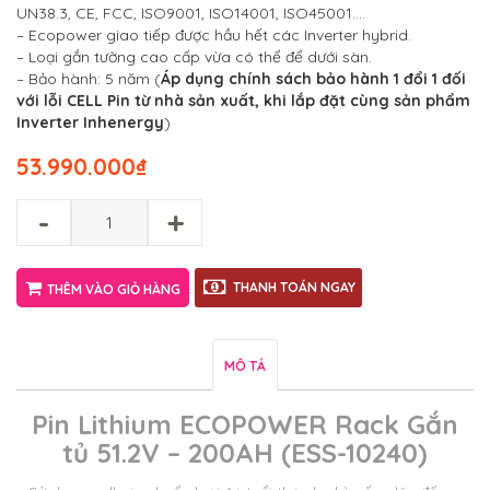
UN38.3, CE, FCC, ISO9001, ISO14001, ISO45001….
– Ecopower giao tiếp được hầu hết các Inverter hybrid.
– Loại gắn tường cao cấp vừa có thể để dưới sàn.
– Bảo hành: 5 năm (
Áp dụng chính sách bảo hành 1 đổi 1 đối
với lỗi CELL Pin từ nhà sản xuất, khi lắp đặt cùng sản phẩm
Inverter Inhenergy
)
53.990.000
₫
-
+
THANH TOÁN NGAY
THÊM VÀO GIỎ HÀNG
MÔ TẢ
Pin Lithium ECOPOWER Rack Gắn
tủ 51.2V – 200AH (ESS-10240)