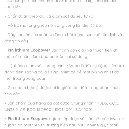
– Sử dụng cell pin chuẩn loại A+ tuổi thọ chu kỳ sống lên đến
6000 lần.
– Chẩn đoán theo dõi và giám sát dữ liệu từ xa
– Hỗ trợ mở rộng ghép nối song song lên đến 15 bộ
– Dây chuyền sản xuất tự động, chất lượng sản xuất ổn định và
đáng tin cậy
– Pin lithium Ecopower
vận hành đơn giản và thuận tiện chỉ
một nút nhấn, đảm bảo an toàn khi sử dụng
– Hệ thống giám sát thông minh (Smart BMS): tự động kiểm tra
dòng điện sạc và xả, điện áp, nhiệt độ bề mặt pin và nhiệt độ
môi trường xung quanh.
– Giá thành hợp lý được coi là giá quốc dân trong phân khúc
cao cấp.
– Sản phẩm của hãng đã đạt được Chứng nhận : MSDS, CQC,
UN38.3, CE, FCC, ISO9001, ISO14001, ISO45001….
– Pin lithium Ecopower
giao tiếp được với hầu hết các Inverter
hybrid có mặt trên thị trường hiện nay như: Inhenergy, Sofar,