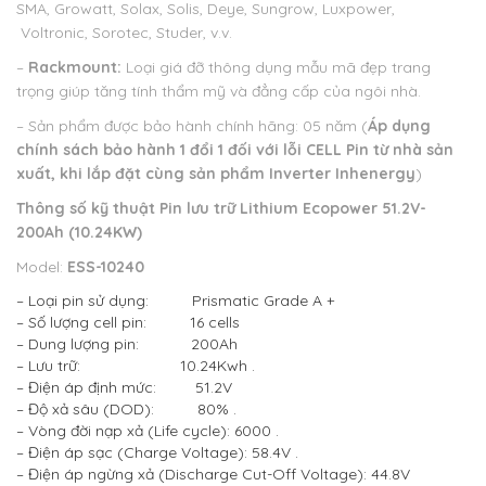
SMA, Growatt, Solax, Solis, Deye, Sungrow, Luxpower,
Voltronic, Sorotec, Studer, v.v.
–
Rackmount:
Loại giá đỡ thông dụng mẫu mã đẹp trang
trọng giúp tăng tính thẩm mỹ và đẳng cấp của ngôi nhà.
– Sản phẩm được bảo hành chính hãng: 05 năm (
Áp dụng
chính sách bảo hành 1 đổi 1 đối với lỗi CELL Pin từ nhà sản
xuất, khi lắp đặt cùng sản phẩm Inverter Inhenergy
)
Thông số kỹ thuật
Pin lưu trữ Lithium Ecopower 51.2V-
200Ah (10.24KW)
Model:
ESS-10240
– Loại pin sử dụng: Prismatic Grade A +
– Số lượng cell pin: 16 cells
– Dung lượng pin: 200Ah
– Lưu trữ: 10.24Kwh .
– Điện áp định mức: 51.2V
– Độ xả sâu (DOD): 80% .
– Vòng đời nạp xả (Life cycle): 6000 .
– Điện áp sạc (Charge Voltage): 58.4V .
– Điện áp ngừng xả (Discharge Cut-Off Voltage): 44.8V