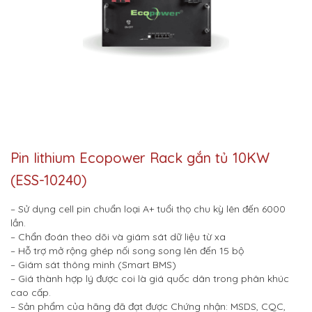
Pin lithium Ecopower Rack gắn tủ 10KW
(ESS-10240)
– Sử dụng cell pin chuẩn loại A+ tuổi thọ chu kỳ lên đến 6000
lần.
– Chẩn đoán theo dõi và giám sát dữ liệu từ xa
– Hỗ trợ mở rộng ghép nối song song lên đến 15 bộ
– Giám sát thông minh (Smart BMS)
– Giá thành hợp lý được coi là giá quốc dân trong phân khúc
cao cấp.
– Sản phẩm của hãng đã đạt được Chứng nhận: MSDS, CQC,