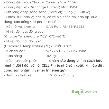
– Dòng điện sạc (Charge Current) Max: 150A .
– Dòng điện xả (Discharge Current) Max: 150A
– Mở rộng ghép song song (Parallel): 15 bộ (10.24KW)
– Mạch BMS bảo vệ các sự cố về pin, thấp áp, cao áp, quá
dòng, cân bằng Cell pin, nhiệt độ.
– Kết nối với Inverter: CAN Port, RS485, RS232
– Nhiệt độ hoạt động sạc
(Charge Temperature (℃)):
0℃~+65℃
– Nhiệt độ hoạt động xả
(Discharge Temperature (℃)): -20℃~+60℃
– Kích thước : W422 x H520 x D320mm.
– Cân nặng: 82 kg
– Bảo hành sản phẩm: 5 năm (
Áp dụng chính sách bảo
hành 1 đổi 1 đối với lỗi CELL Pin từ nhà sản xuất, khi lắp đặt
cùng sản phẩm Inverter Inhenergy
)
– Tuổi thọ thiết kế: >15 năm sử dụng.