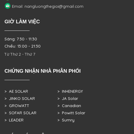
Email: nangluongthegioi@gmail.com
GIỜ LÀM VIỆC
Sáng: 7:30 - 11:30
Chiều: 13:00 - 21:30
Từ Thứ 2 - Thứ 7
CHỨNG NHẬN NHÀ PHÂN PHỐI
> AE SOLAR
> INHENERGY
> JINKO SOLAR
> JA Solar
> GROWATT
> Canadian
> SOFAR SOLAR
> Powitt Solar
> LEADER
> Sumry