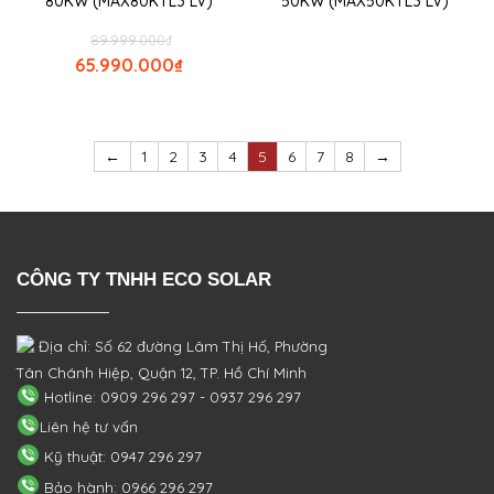
80KW (MAX80KTL3 LV)
50KW (MAX50KTL3 LV)
89.999.000
₫
65.990.000
₫
←
1
2
3
4
5
6
7
8
→
CÔNG TY TNHH ECO SOLAR
Địa chỉ: Số 62 đường Lâm Thị Hố, Phường
Tân Chánh Hiệp, Quận 12, TP. Hồ Chí Minh
Hotline: 0909 296 297 - 0937 296 297
Liên hệ tư vấn
Kỹ thuật: 0947 296 297
Bảo hành: 0966 296 297