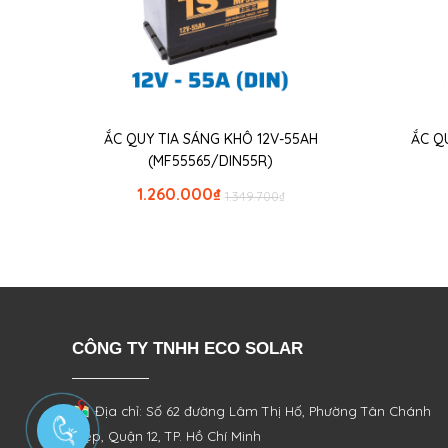
ẮC QUY TIA SÁNG KHÔ 12V-55AH
ẮC Q
(MF55565/DIN55R)
1.260.000
₫
1.349.700
₫
CÔNG TY TNHH ECO SOLAR
Địa chỉ: Số 62 đường Lâm Thị Hố, Phường
Tân Chánh
Hiệp, Quận 12, TP. Hồ Chí Minh