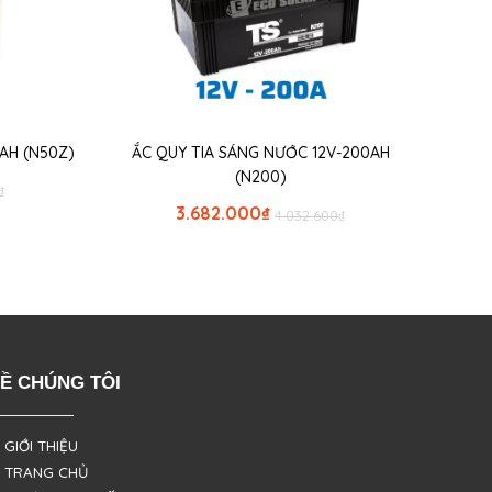
AH (N50Z)
ẮC QUY TIA SÁNG NƯỚC 12V-200AH
(N200)
₫
3.682.000
₫
4.032.600
₫
Ề CHÚNG TÔI
 GIỚI THIỆU
 TRANG CHỦ