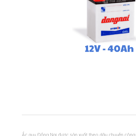
Ắc quy Đồng Nai được sản xuất theo dây chuyền công n