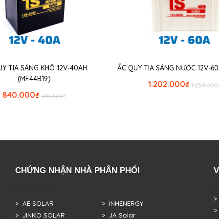
UY TIA SÁNG KHÔ 12V-40AH
ẮC QUY TIA SÁNG NƯỚC 12V-60
(MF44B19)
1.202.000
₫
1.259.000
840.000
₫
919.600
₫
CHỨNG NHẬN NHÀ PHÂN PHỐI
V
>
> AE SOLAR
> INHENERGY
>
> JINKO SOLAR
> JA Solar