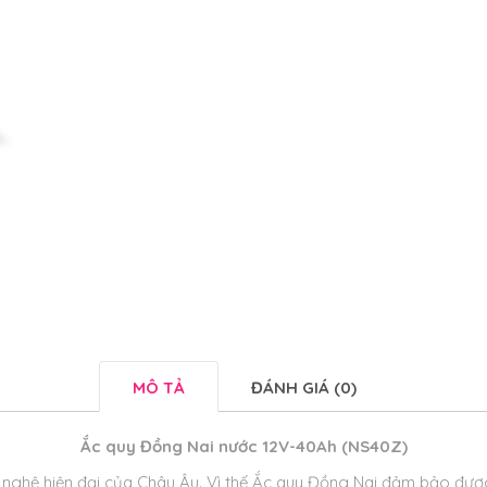
MÔ TẢ
ĐÁNH GIÁ (0)
Ắc quy Đồng Nai nước 12V-40Ah (NS40Z)
ghệ hiện đại của Châu Âu. Vì thế Ắc quy Đồng Nai đảm bảo được 