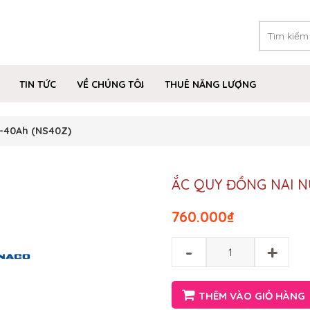
TIN TỨC
VỀ CHÚNG TÔI
THUÊ NĂNG LƯỢNG
-40Ah (NS40Z)
ẮC QUY ĐỒNG NAI N
760.000
₫
-
+
THÊM VÀO GIỎ HÀNG