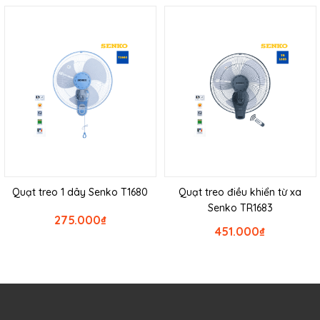
Quạt treo 1 dây Senko T1680
Quạt treo điều khiển từ xa
Senko TR1683
275.000
₫
451.000
₫