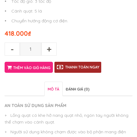
•
Tốc độ gió: 3 tốc độ
•
Cánh quạt: 5 lá
•
Chuyển hướng động cơ điện.
418.000
₫
-
+
THANH TOÁN NGAY
THÊM VÀO GIỎ HÀNG
MÔ TẢ
ĐÁNH GIÁ (0)
AN TOÀN SỬ DỤNG SẢN PHẨM
+ Lồng quạt có khe hở nang quạt nhỏ, ngón tay người không
thể chạm vào cánh quạt.
+ Người sử dụng không chạm được vào bộ phận mang điện