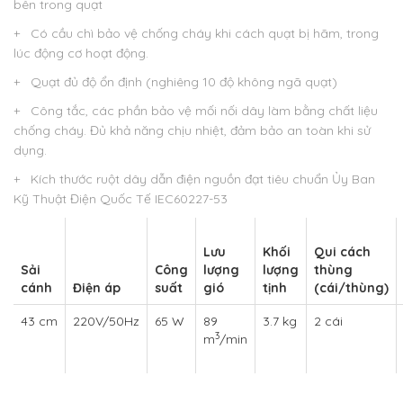
bên trong quạt
+ Có cầu chì bảo vệ chống cháy khi cách quạt bị hãm, trong
lúc động cơ hoạt động.
+ Quạt đủ độ ổn định (nghiêng 10 độ không ngã quạt)
+ Công tắc, các phần bảo vệ mối nối dây làm bằng chất liệu
chống cháy. Đủ khả năng chịu nhiệt, đảm bảo an toàn khi sử
dụng.
+ Kích thước ruột dây dẫn điện nguồn đạt tiêu chuẩn Ủy Ban
Kỹ Thuật Điện Quốc Tế IEC60227-53
Lưu
Khối
Qui cách
Sải
Công
lượng
lượng
thùng
cánh
Điện áp
suất
gió
tịnh
(cái/thùng)
43 cm
220V/50Hz
65 W
89
3.7 kg
2 cái
3
m
/min