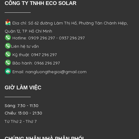
CÔNG TY TNHH ECO SOLAR
Địa chỉ: Số 62 đường Lâm Thị Hố, Phường
Tân Chánh Hiệp,
Quận 12, TP. Hồ Chí Minh
Hotline: 0909 296 297 - 0937 296 297
Liên hệ tư vấn
Kỹ thuật: 0947 296 297
Bảo hành: 0966 296 297
Email: nangluongthegioi@gmail.com
GIỜ LÀM VIỆC
Sáng: 7:30 - 11:30
Chiều: 13:00 - 21:30
Từ Thứ 2 - Thứ 7
CHỨNG NHẬN NHÀ PHÂN PHỐI