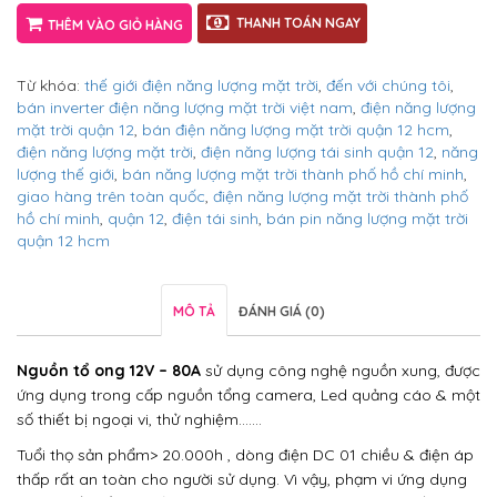
THANH TOÁN NGAY
THÊM VÀO GIỎ HÀNG
Từ khóa:
thế giới điện năng lượng mặt trời
,
đến với chúng tôi
,
bán inverter điện năng lượng mặt trời việt nam
,
điện năng lượng
mặt trời quận 12
,
bán điện năng lượng mặt trời quận 12 hcm
,
điện năng lượng mặt trời
,
điện năng lượng tái sinh quận 12
,
năng
lượng thế giới
,
bán năng lượng mặt trời thành phố hồ chí minh
,
giao hàng trên toàn quốc
,
điện năng lượng mặt trời thành phố
hồ chí minh
,
quận 12
,
điện tái sinh
,
bán pin năng lượng mặt trời
quận 12 hcm
MÔ TẢ
ĐÁNH GIÁ (0)
Nguồn tổ ong 12V
– 80A
sử dụng công nghệ nguồn xung, được
ứng dụng trong cấp nguồn tổng camera, Led quảng cáo & một
số thiết bị ngoại vi, thử nghiệm…….
Tuổi thọ sản phẩm> 20.000h , dòng điện DC 01 chiều & điện áp
thấp rất an toàn cho người sử dụng. Vì vậy, phạm vi ứng dụng