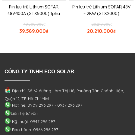
Pin lưu trữ Lithium SOFAR
Pin lưu trữ Lithium SOFAR 48V
48V-100A (GTX5000) 1pha
– 2KW (GTX2000)
49.500.000
₫
20.219.000
₫
39.589.000
₫
20.210.000
₫
CÔNG TY TNHH ECO SOLAR
Địa chỉ: Số 62 đường Lâm Thị Hố, Phường
Tân Chánh Hiệp,
Quận 12, TP. Hồ Chí Minh
Hotline: 0909 296 297 - 0937 296 297
Liên hệ tư vấn
Kỹ thuật: 0947 296 297
Bảo hành: 0966 296 297