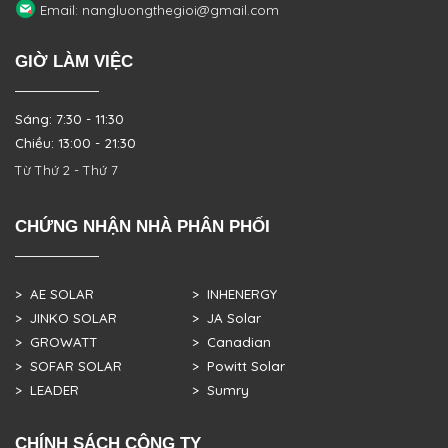
Email: nangluongthegioi@gmail.com
GIỜ LÀM VIỆC
Sáng: 7:30 - 11:30
Chiều: 13:00 - 21:30
Từ Thứ 2 - Thứ 7
CHỨNG NHẬN NHÀ PHÂN PHỐI
> AE SOLAR
> INHENERGY
> JINKO SOLAR
> JA Solar
> GROWATT
> Canadian
> SOFAR SOLAR
> Powitt Solar
> LEADER
> Sumry
CHÍNH SÁCH CÔNG TY