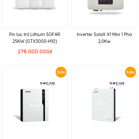
Pin lưu trữ Lithium SOFAR
Inverter SolaX X1 Mini 1 Pha
25KW (GTX3000-H10)
2,0Kw
278.000.000
₫
Sale
Sale