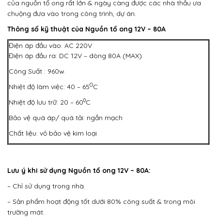
của nguồn tổ ong rất lớn & ngày càng được các nhà thầu ưa
chuộng đưa vào trong công trình, dự án.
Thông số kỹ thuật của Nguồn tổ ong 12V – 80A
Điện áp đầu vào: AC 220V
Điện áp đầu ra: DC 12V – dòng 80A (MAX)
Công Suất : 960w.
O
Nhiệt độ làm việc: 40 – 65
C
0
Nhiệt độ lưu trữ: 20 – 60
C
Bảo vệ quá áp/ quá tải: ngắn mạch
Chất liệu: vỏ bảo vệ kim loại
Lưu ý khi sử dụng
Nguồn tổ ong 12V – 80A
:
– Chỉ sử dụng trong nhà.
– Sản phẩm hoạt động tốt dưới 80% công suất & trong môi
trường mát.