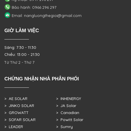
Bảo hành: 0966 296 297
Email: nangluongthegioi@gmail.com
GIỜ LÀM VIỆC
Sáng: 7:30 - 11:30
Chiều: 13:00 - 21:30
Từ Thứ 2 - Thứ 7
CHỨNG NHẬN NHÀ PHÂN PHỐI
> AE SOLAR
> INHENERGY
> JINKO SOLAR
> JA Solar
> GROWATT
> Canadian
> SOFAR SOLAR
> Powitt Solar
> LEADER
> Sumry