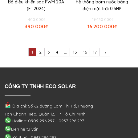
Bộ điều khiển sạc PWM 20A
Hệ thống bơm nước bằng
(FT2024)
điện mặt trời 0.5HP
400.000
₫
19.430.000
₫
390.000
₫
16.200.000
₫
1
2
3
4
…
15
16
17
→
CÔNG TY TNHH ECO SOLAR
Địa chỉ: Số 62 đường Lâm Thị Hố, Phường
Tân Chánh Hiệp, Quận 12, TP. Hồ Chí Minh
Hotline: 0909 296 297 - 0937 296 297
Liên hệ tư vấn
Kỹ thuật: 0947 296 297