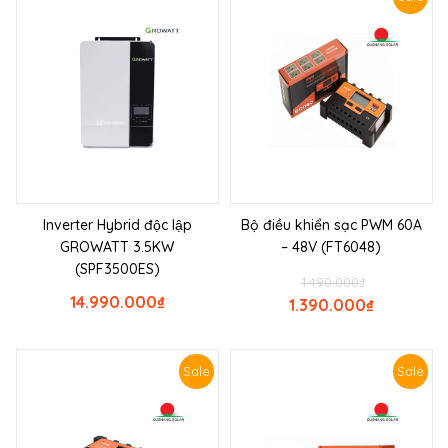
Inverter Hybrid độc lập
Bộ điều khiển sạc PWM 60A
GROWATT 3.5KW
– 48V (FT6048)
(SPF3500ES)
1.490.000
₫
14.990.000
₫
1.390.000
₫
Sale
Sale