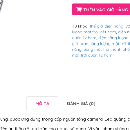
THÊM VÀO GIỎ HÀNG
Từ khóa:
thế giới điện năng lư
lượng mặt trời việt nam
,
điện n
quận 12 hcm
,
điện năng lượng 
giới
,
bán năng lượng mặt trời 
năng lượng mặt trời thành phố
mặt trời quận 12 hcm
MÔ TẢ
ĐÁNH GIÁ (0)
ng, được ứng dụng trong cấp nguồn tổng camera, Led quảng cáo 
 điện áp thấp rất an toàn cho người sử dụng. Vì vậy, phạm vi ứn