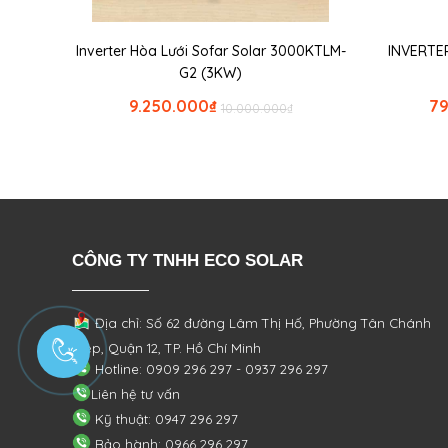
Inverter Hòa Lưới Sofar Solar 3000KTLM-
INVERTER
G2 (3KW)
9.250.000
₫
79
10.000.000
₫
CÔNG TY TNHH ECO SOLAR
Địa chỉ: Số 62 đường Lâm Thị Hố, Phường
Tân Chánh
Hiệp, Quận 12, TP. Hồ Chí Minh
Hotline: 0909 296 297 - 0937 296 297
Liên hệ tư vấn
Kỹ thuật: 0947 296 297
Bảo hành: 0966 296 297