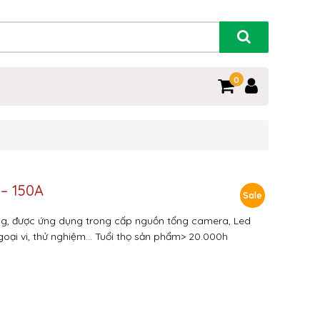
0
– 150A
Sale
g, được ứng dụng trong cấp nguồn tổng camera, Led
goại vi, thử nghiệm…
Tuổi thọ sản phẩm> 20.000h