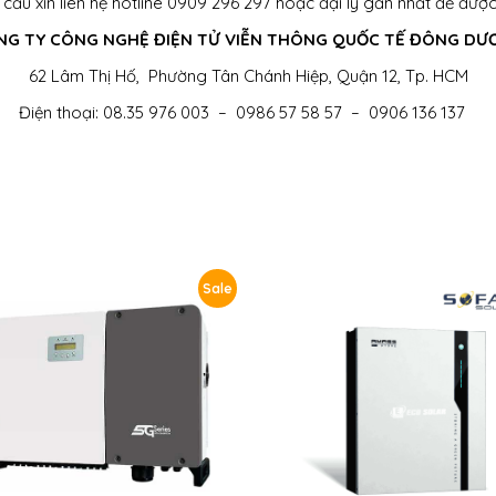
ầu xin liên hệ hotline 0909 296 297 hoặc đại lý gần nhất để được 
NG TY CÔNG NGHỆ ĐIỆN TỬ VIỄN THÔNG QUỐC TẾ ĐÔNG DƯ
62 Lâm Thị Hố, Phường Tân Chánh Hiệp, Quận 12, Tp. HCM
Điện thoại: 08.35 976 003 – 0986 57 58 57 – 0906 136 137
Sale