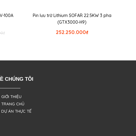
8V-100A
Pin lưu trữ Lithium SOFAR 22.5KW 3 pha
(GTX3000-H9)
252.250.000
₫
00
₫
Ề CHÚNG TÔI
 GIỚI THIỆU
 TRANG CHỦ
 DỰ ÁN THỰC TẾ