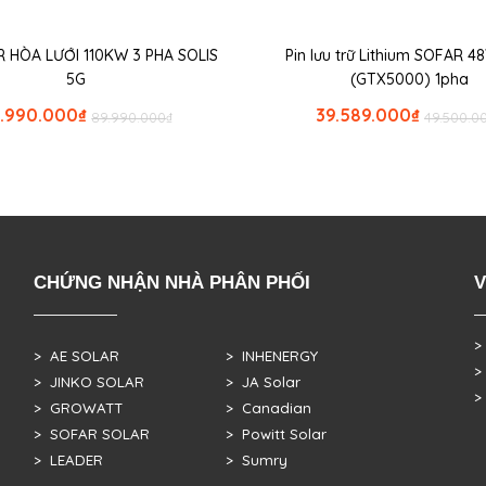
 HÒA LƯỚI 110KW 3 PHA SOLIS
Pin lưu trữ Lithium SOFAR 4
5G
(GTX5000) 1pha
.990.000
₫
39.589.000
₫
89.990.000
₫
49.500.0
CHỨNG NHẬN NHÀ PHÂN PHỐI
V
>
> AE SOLAR
> INHENERGY
>
> JINKO SOLAR
> JA Solar
>
> GROWATT
> Canadian
> SOFAR SOLAR
> Powitt Solar
> LEADER
> Sumry