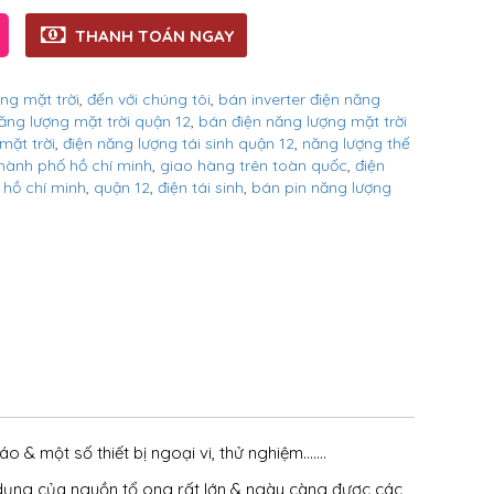
THANH TOÁN NGAY
ợng mặt trời
,
đến với chúng tôi
,
bán inverter điện năng
ăng lượng mặt trời quận 12
,
bán điện năng lượng mặt trời
mặt trời
,
điện năng lượng tái sinh quận 12
,
năng lượng thế
thành phố hồ chí minh
,
giao hàng trên toàn quốc
,
điện
 hồ chí minh
,
quận 12
,
điện tái sinh
,
bán pin năng lượng
& một số thiết bị ngoại vi, thử nghiệm…….
g dụng của nguồn tổ ong rất lớn & ngày càng được các