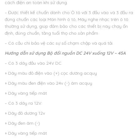
cách điện an toàn khi sử dụng.
– Được thiết kế chuẩn dành cho Ô tô với 3 đầu vào và 3 đầu ra
đúng chuẩn các loại Màn hình ô tô, Máy nghe nhạc trên ô tô
thường sử dụng, giúp đảm bảo cho các thiết bị này chạy ổn
định, đúng chuẩn, tăng tuổi thọ cho sản phẩm
– Có cầu chì bảo vệ các sự số chạm chập và quá tải.
Hướng dẫn sử dụng
Bộ đổi nguồn DC 24V xuống 12V – 45A
– Có 3 dây đầu vào 24V DC
+ Dây màu đỏ điện vào (+) cọc dương acquy
+ Dây màu đen điện vào 24v (-) âm acquy
+ Dây vàng tiếp mát
– Có 3 dây ra 12V:
+ Dây đỏ dương 12v
+ Dây đen âm (-)
+ Dây vàng tiếp mát