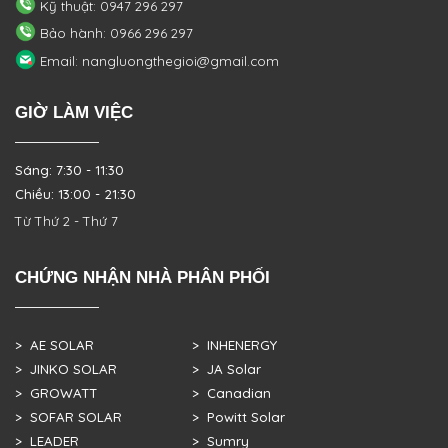
Kỹ thuật: 0947 296 297
Bảo hành: 0966 296 297
Email: nangluongthegioi@gmail.com
GIỜ LÀM VIỆC
Sáng: 7:30 - 11:30
Chiều: 13:00 - 21:30
Từ Thứ 2 - Thứ 7
CHỨNG NHẬN NHÀ PHÂN PHỐI
> AE SOLAR
> INHENERGY
> JINKO SOLAR
> JA Solar
> GROWATT
> Canadian
> SOFAR SOLAR
> Powitt Solar
> LEADER
> Sumry