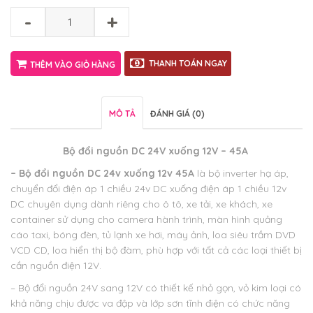
-
+
THANH TOÁN NGAY
THÊM VÀO GIỎ HÀNG
MÔ TẢ
ĐÁNH GIÁ (0)
Bộ đổi nguồn DC 24V xuống 12V – 45A
– Bộ đổi nguồn DC 24v xuống 12v 45A
là bộ inverter hạ áp,
chuyển đổi điện áp 1 chiều 24v DC xuống điện áp 1 chiều 12v
DC chuyên dụng dành riêng cho ô tô, xe tải, xe khách, xe
container sử dụng cho camera hành trình, màn hình quảng
cáo taxi, bóng đèn, tủ lạnh xe hơi, máy ảnh, loa siêu trầm DVD
VCD CD, loa hiển thị bộ đàm, phù hợp với tất cả các loại thiết bị
cần nguồn điện 12V.
– Bộ đổi nguồn 24V sang 12V có thiết kế nhỏ gọn, vỏ kim loại có
khả năng chịu được va đập và lớp sơn tĩnh điện có chức năng