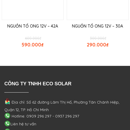
NGUỒN TỔ ONG 12V – 42A
NGUỒN TỔ ONG 12V – 30A
600.000
₫
300.000
₫
590.000
₫
290.000
₫
CÔNG TY TNHH ECO SOLAR
Địa chỉ: Số 62 đường Lâm Thị Hố, Phường
Tân Chánh Hiệp,
Quận 12, TP. Hồ Chí Minh
Hotline: 0909 296 297 - 0937 296 297
Liên hệ tư vấn