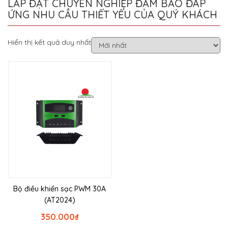
LẮP ĐẶT CHUYÊN NGHIỆP ĐẢM BẢO ĐÁP
ỨNG NHU CẦU THIẾT YẾU CỦA QUÝ KHÁCH
Hiển thị kết quả duy nhất
Bộ điều khiển sạc PWM 30A
(AT2024)
350.000
₫