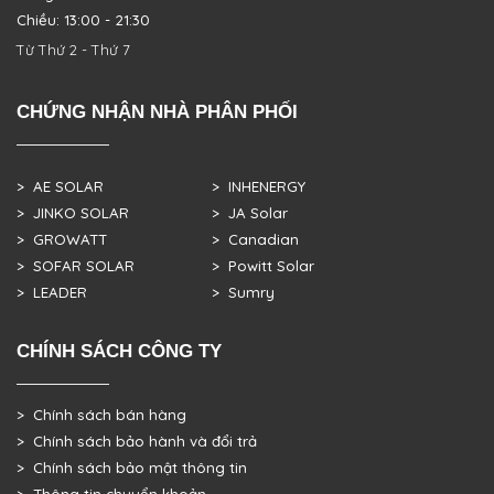
Chiều: 13:00 - 21:30
Từ Thứ 2 - Thứ 7
CHỨNG NHẬN NHÀ PHÂN PHỐI
> AE SOLAR
> INHENERGY
> JINKO SOLAR
> JA Solar
> GROWATT
> Canadian
> SOFAR SOLAR
> Powitt Solar
> LEADER
> Sumry
CHÍNH SÁCH CÔNG TY
> Chính sách bán hàng
> Chính sách bảo hành và đổi trả
> Chính sách bảo mật thông tin
> Thông tin chuyển khoản