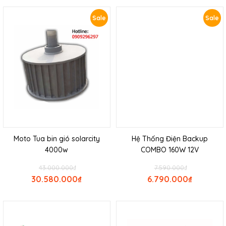
Sale
Sale
Moto Tua bin gió solarcity
Hệ Thống Điện Backup
4000w
COMBO 160W 12V
43.000.000
₫
7.590.000
₫
30.580.000
₫
6.790.000
₫