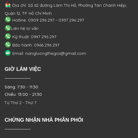
Địa chỉ: Số 62 đường Lâm Thị Hố, Phường
Tân Chánh Hiệp,
Quận 12, TP. Hồ Chí Minh
Hotline: 0909 296 297 - 0937 296 297
Liên hệ tư vấn
Kỹ thuật: 0947 296 297
Bảo hành: 0966 296 297
Email: nangluongthegioi@gmail.com
GIỜ LÀM VIỆC
Sáng: 7:30 - 11:30
Chiều: 13:00 - 21:30
Từ Thứ 2 - Thứ 7
CHỨNG NHẬN NHÀ PHÂN PHỐI