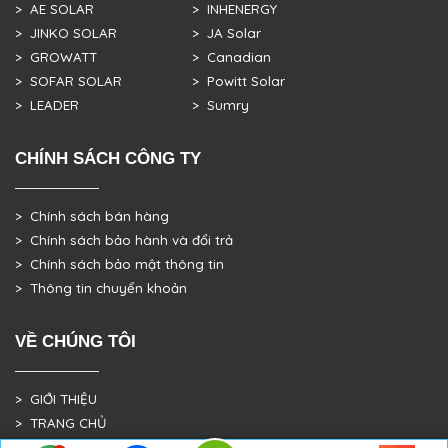
> AE SOLAR
> INHENERGY
> JINKO SOLAR
> JA Solar
> GROWATT
> Canadian
> SOFAR SOLAR
> Powitt Solar
> LEADER
> Sumry
CHÍNH SÁCH CÔNG TY
> Chính sách bán hàng
> Chính sách bảo hành và đổi trả
> Chính sách bảo mật thông tin
> Thông tin chuyển khoản
VỀ CHÚNG TÔI
> GIỚI THIỆU
> TRANG CHỦ
> DỰ ÁN THỰC TẾ