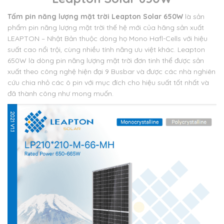
Tấm pin năng lượng mặt trời Leapton Solar 650W
là sản
phẩm pin năng lượng mặt trời thế hệ mới của hãng sản xuất
LEAPTON – Nhật Bản thuộc dòng họ Mono Hafl-Cells với hiệu
suất cao nổi trội, cùng nhiều tính năng ưu việt khác. Leapton
650W là dòng pin năng lượng mặt trời đơn tinh thể được sản
xuất theo công nghệ hiện đại 9 Busbar và được các nhà nghiên
cứu chia nhỏ các ô pin với mục đích cho hiệu suất tốt nhất và
đã thành công như mong muốn.