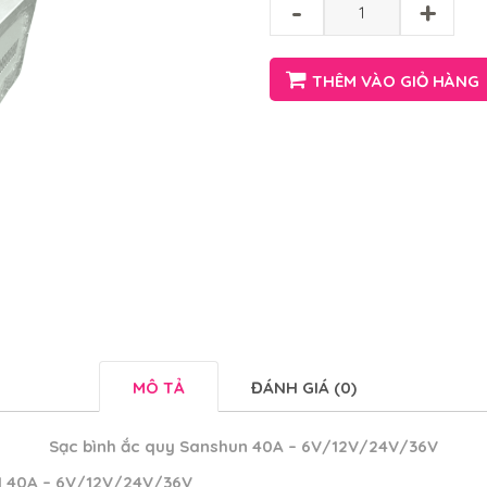
-
+
THÊM VÀO GIỎ HÀNG
MÔ TẢ
ĐÁNH GIÁ (0)
Sạc bình ắc quy Sanshun 40A – 6V/12V/24V/36V
 40A – 6V/12V/24V/36V