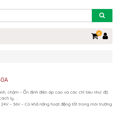
0
40A
anh, chậm
– Ổn định điện áp cao và các chỉ tiêu như: độ
cách ly, …
 – 24V – 36V
– Có khả năng hoạt động tốt trong môi trường