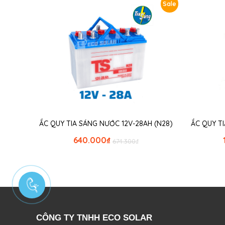
Sale
ẮC QUY TIA SÁNG NƯỚC 12V-28AH (N28)
ẮC QUY T
640.000
₫
674.300
₫
CÔNG TY TNHH ECO SOLAR