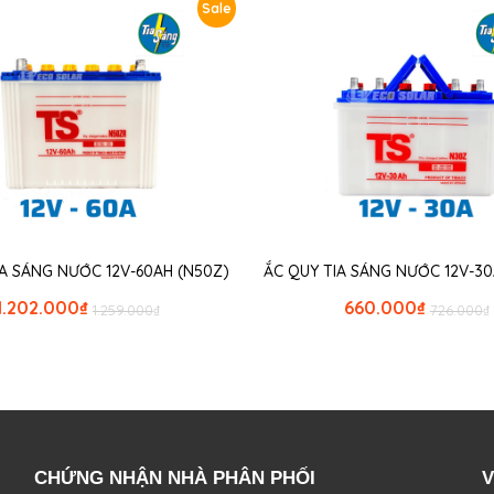
Sale
IA SÁNG NƯỚC 12V-60AH (N50Z)
ẮC QUY TIA SÁNG NƯỚC 12V-30
1.202.000
₫
660.000
₫
1.259.000
₫
726.000
₫
CHỨNG NHẬN NHÀ PHÂN PHỐI
V