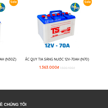
Sale
Sale
AH (N30Z)
ẮC QUY TIA SÁNG NƯỚC 12V-70AH (N70)
1.363.000
₫
1.500.400
₫
Ề CHÚNG TÔI