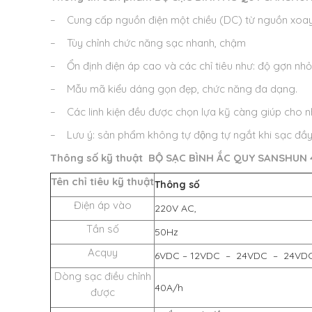
– Cung cấp nguồn điện một chiều (DC) từ nguồn xoay
– Tùy chỉnh chức năng sạc nhanh, chậm
– Ổn định điện áp cao và các chỉ tiêu như: độ gợn nhỏ,
– Mẫu mã kiểu dáng gọn đẹp, chức năng đa dạng.
– Các linh kiện đều được chọn lựa kỹ càng giúp cho n
– Lưu ý: sản phẩm không tự động tự ngắt khi sạc đầy
Thông số kỹ thuật
BỘ SẠC BÌNH ẮC QUY SANSHUN 
Tên chỉ tiêu kỹ thuật
Thông số
Điện áp vào
220V AC,
Tần số
50Hz
Acquy
6VDC – 12VDC – 24VDC – 24VD
Dòng sạc điều chỉnh
40A/h
được