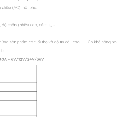
 chiều (AC) một pha.
 độ chống nhiễu cao, cách ly, …
hững sản phẩm có tuổi thọ và độ tin cậy cao.
– Có khả năng hoạt 
 bình
40A – 6V/12V/24V/36V
C