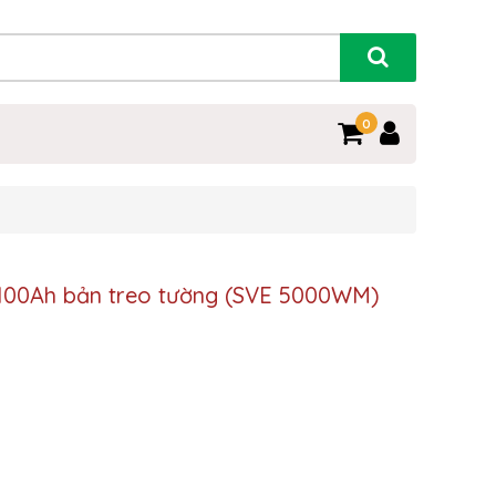
0
V-100Ah bản treo tường (SVE 5000WM)