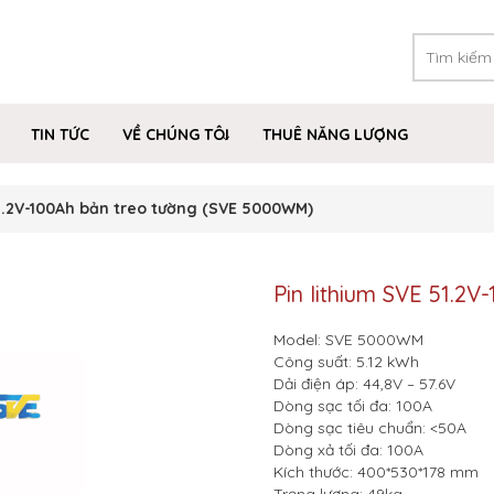
TIN TỨC
VỀ CHÚNG TÔI
THUÊ NĂNG LƯỢNG
51.2V-100Ah bản treo tường (SVE 5000WM)
Pin lithium SVE 51.2
Model: SVE 5000WM
Công suất: 5.12 kWh
Dải điện áp: 44,8V – 57.6V
Dòng sạc tối đa: 100A
Dòng sạc tiêu chuẩn: <50A
Dòng xả tối đa: 100A
Kích thước: 400*530*178 mm