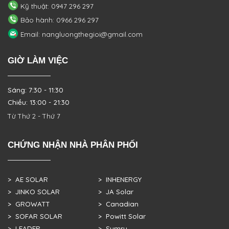
Kỹ thuật: 0947 296 297
Bảo hành: 0966 296 297
Email: nangluongthegioi@gmail.com
GIỜ LÀM VIỆC
Sáng: 7:30 - 11:30
Chiều: 13:00 - 21:30
Từ Thứ 2 - Thứ 7
CHỨNG NHẬN NHÀ PHÂN PHỐI
> AE SOLAR
> INHENERGY
> JINKO SOLAR
> JA Solar
> GROWATT
> Canadian
> SOFAR SOLAR
> Powitt Solar
> LEADER
> Sumry