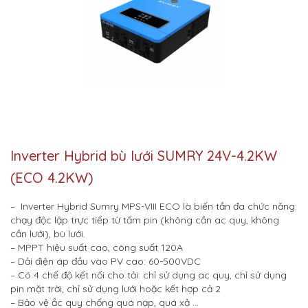
Inverter Hybrid bù lưới SUMRY 24V-4.2KW
(ECO 4.2KW)
– Inverter Hybrid Sumry MPS-VIII ECO là biến tần đa chức năng:
chạy độc lập trực tiếp từ tấm pin (không cần ac quy, không
cần lưới), bù lưới.
– MPPT hiệu suất cao, công suất 120A
– Dải điện áp đầu vào PV cao: 60-500VDC
– Có 4 chế độ kết nối cho tải: chỉ sử dụng ac quy, chỉ sử dụng
pin mặt trời, chỉ sử dụng lưới hoặc kết hợp cả 2
– Bảo vệ ắc quy chống quá nạp, quá xả …