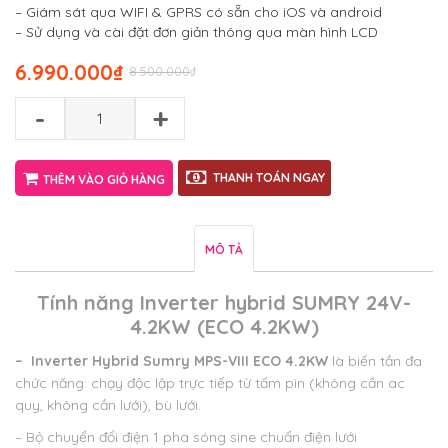
– Giám sát qua WIFI & GPRS có sẵn cho iOS và android
– Sử dụng và cài đặt đơn giản thông qua màn hình LCD
6.990.000
₫
8.500.000
₫
-
+
THANH TOÁN NGAY
THÊM VÀO GIỎ HÀNG
MÔ TẢ
Tính năng
Inverter hybrid SUMRY 24V-
4.2KW (ECO 4.2KW)
–
Inverter Hybrid Sumry MPS-VIII ECO 4.2KW
là biến tần đa
chức năng: chạy độc lập trực tiếp từ tấm pin (không cần ac
quy, không cần lưới), bù lưới.
– Bộ chuyển đổi điện 1 pha sóng sine chuẩn điện lưới