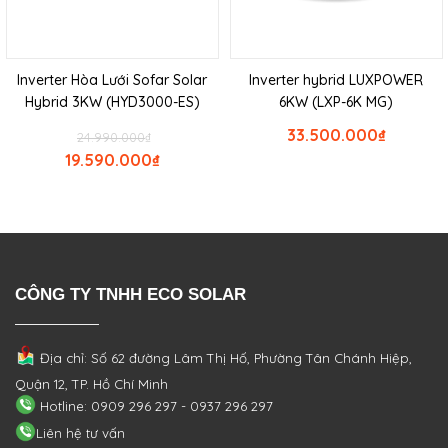
Inverter Hòa Lưới Sofar Solar
Inverter hybrid LUXPOWER
Hybrid 3KW (HYD3000-ES)
6KW (LXP-6K MG)
33.500.000
₫
24.990.000
₫
19.590.000
₫
CÔNG TY TNHH ECO SOLAR
Địa chỉ: Số 62 đường Lâm Thị Hố, Phường
Tân Chánh Hiệp,
Quận 12, TP. Hồ Chí Minh
Hotline: 0909 296 297 - 0937 296 297
Liên hệ tư vấn