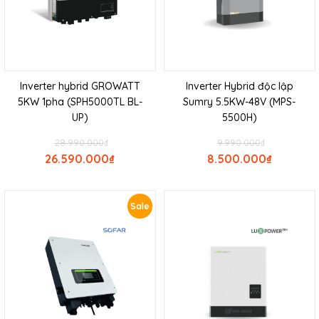
Inverter hybrid GROWATT
Inverter Hybrid độc lập
5KW 1pha (SPH5000TL BL-
Sumry 5.5KW-48V (MPS-
UP)
5500H)
28.990.000
₫
9.990.000
₫
26.590.000
₫
8.500.000
₫
Sale