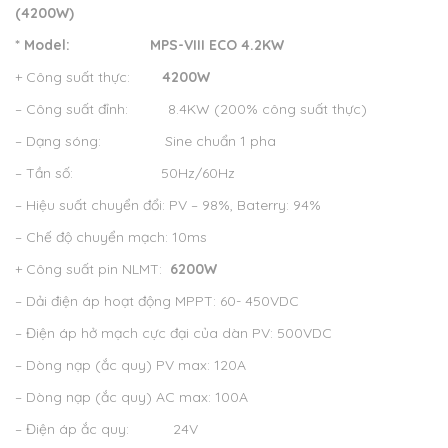
(4200W)
* Model:
MPS-VIII ECO 4.2KW
+ Công suất thực:
4200W
– Công suất đỉnh: 8.4KW (200% công suất thực)
– Dạng sóng: Sine chuẩn 1 pha
– Tần số: 50Hz/60Hz
– Hiệu suất chuyển đổi: PV – 98%, Baterry: 94%
– Chế độ chuyển mạch: 10ms
+ Công suất pin NLMT:
6200W
– Dải điện áp hoạt động MPPT: 60- 450VDC
– Điện áp hở mạch cực đại của dàn PV: 500VDC
– Dòng nạp (ắc quy) PV max: 120A
– Dòng nạp (ắc quy) AC max: 100A
– Điện áp ắc quy: 24V