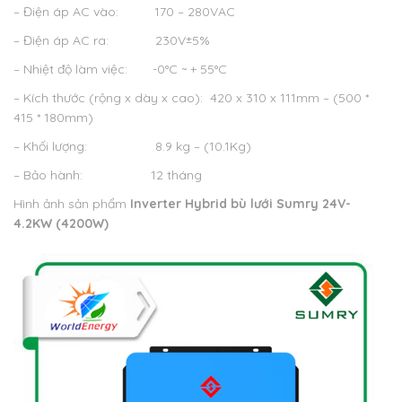
– Điện áp AC vào: 170 – 280VAC
– Điện áp AC ra: 230V±5%
– Nhiệt độ làm việc: -0°C ~ + 55°C
– Kích thước (rộng x dày x cao): 420 x 310 x 111mm – (500 *
415 * 180mm)
– Khối lượng: 8.9 kg – (10.1Kg)
– Bảo hành: 12 tháng
Hình ảnh sản phẩm
Inverter Hybrid bù lưới Sumry 24V-
4.2KW (4200W)