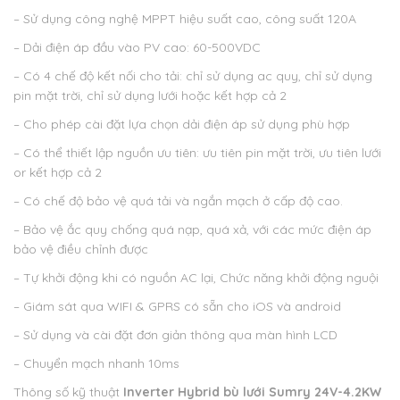
– Sử dụng công nghệ MPPT hiệu suất cao, công suất 120A
– Dải điện áp đầu vào PV cao: 60-500VDC
– Có 4 chế độ kết nối cho tải: chỉ sử dụng ac quy, chỉ sử dụng
pin mặt trời, chỉ sử dụng lưới hoặc kết hợp cả 2
– Cho phép cài đặt lựa chọn dải điện áp sử dụng phù hợp
– Có thể thiết lập nguồn ưu tiên: ưu tiên pin mặt trời, ưu tiên lưới
or kết hợp cả 2
– Có chế độ bảo vệ quá tải và ngắn mạch ở cấp độ cao.
– Bảo vệ ắc quy chống quá nạp, quá xả, với các mức điện áp
bảo vệ điều chỉnh được
– Tự khởi động khi có nguồn AC lại, Chức năng khởi động nguội
– Giám sát qua WIFI & GPRS có sẵn cho iOS và android
– Sử dụng và cài đặt đơn giản thông qua màn hình LCD
– Chuyển mạch nhanh 10ms
Thông số kỹ thuật
Inverter Hybrid bù lưới Sumry 24V-4.2KW