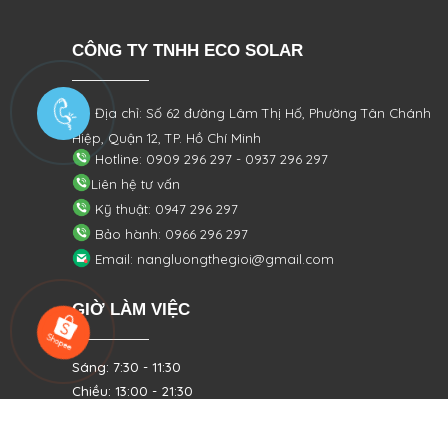
CÔNG TY TNHH ECO SOLAR
Địa chỉ: Số 62 đường Lâm Thị Hố, Phường
Tân Chánh
Hiệp, Quận 12, TP. Hồ Chí Minh
Hotline: 0909 296 297 - 0937 296 297
Liên hệ tư vấn
Kỹ thuật: 0947 296 297
Bảo hành: 0966 296 297
Email: nangluongthegioi@gmail.com
GIỜ LÀM VIỆC
Sáng: 7:30 - 11:30
Chiều: 13:00 - 21:30
Từ Thứ 2 - Thứ 7