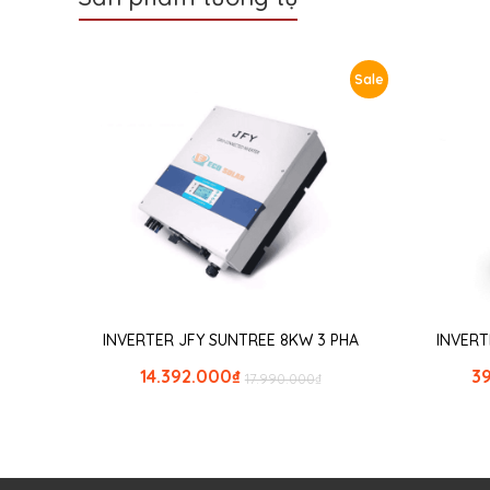
Sale
INVERTER JFY SUNTREE 8KW 3 PHA
INVERT
14.392.000
₫
3
17.990.000
₫