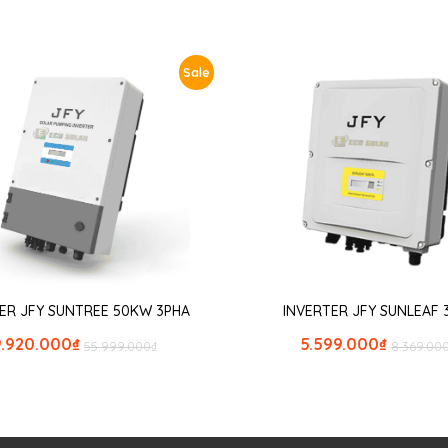
Sale
ER JFY SUNTREE 50KW 3PHA
INVERTER JFY SUNLEAF
9.920.000
₫
5.599.000
₫
55.999.000
₫
8.369.00