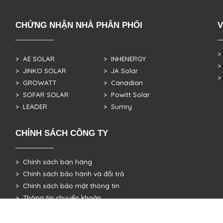
CHỨNG NHẬN NHÀ PHÂN PHỐI
V
>
> AE SOLAR
> INHENERGY
>
> JINKO SOLAR
> JA Solar
>
> GROWATT
> Canadian
> SOFAR SOLAR
> Powitt Solar
> LEADER
> Sumry
CHÍNH SÁCH CÔNG TY
> Chính sách bán hàng
> Chính sách bảo hành và đổi trả
> Chính sách bảo mật thông tin
> Thông tin chuyển khoản