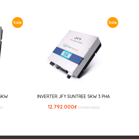
Sale
Sale
 3KW
INVERTER JFY SUNTREE 5KW 3 PHA
12.792.000
₫
0
₫
17.990.000
₫