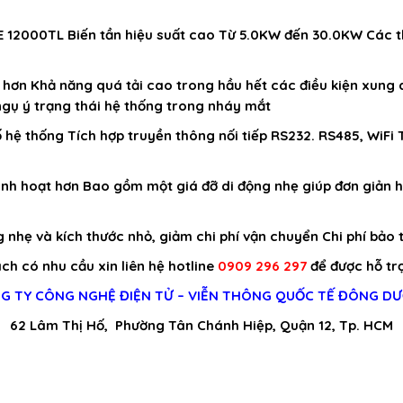
E 12000TL Biến tần hiệu suất cao Từ 5.0KW đến 30.0KW Các t
 hơn Khả năng quá tải cao trong hầu hết các điều kiện xung qu
ngụ ý trạng thái hệ thống trong nháy mắt
hệ thống Tích hợp truyền thông nối tiếp RS232. RS485, WiFi 
nh hoạt hơn Bao gồm một giá đỡ di động nhẹ giúp đơn giản h
 nhẹ và kích thước nhỏ, giảm chi phí vận chuyển Chi phí bảo t
h có nhu cầu xin liên hệ hotline
0909 296 297
để được hỗ trợ
G TY CÔNG NGHỆ ĐIỆN TỬ – VIỄN THÔNG QUỐC TẾ ĐÔNG D
62 Lâm Thị Hố, Phường Tân Chánh Hiệp, Quận 12, Tp. HCM