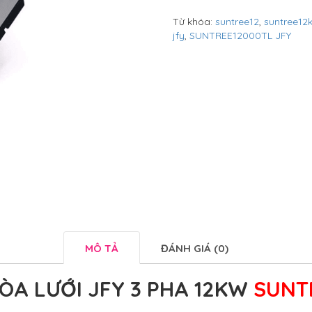
Từ khóa:
suntree12
,
suntree12
jfy
,
SUNTREE12000TL JFY
MÔ TẢ
ĐÁNH GIÁ (0)
ÒA LƯỚI JFY 3 PHA 12KW
SUNT