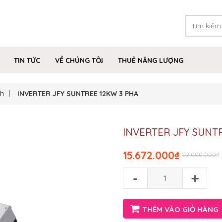
TIN TỨC
VỀ CHÚNG TÔI
THUÊ NĂNG LƯỢNG
ch
INVERTER JFY SUNTREE 12KW 3 PHA
INVERTER JFY SUNT
15.672.000
₫
22.000.000
₫
-
+
THÊM VÀO GIỎ HÀNG