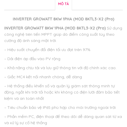
MÔ TẢ
INVERTER GROWATT 8KW 1PHA (MOD 8KTL3-X2 (Pro)
INVERTER GROWATT 8KW 1PHA (MOD 8KTL3-X2 (Pro)
Sử dụng
công nghệ tiên tiến MPPT giúp dò điểm công suất tùy theo
cường độ ánh sáng mặt trời.
– Hiệu suất chuyển đổi điện tối ưu đạt trên 97%
– Dải điện áp đầu vào PV rộng
– Khả năng chịu tải và lưu giữ thông tin với độ chính xác cao.
– Giắc MC4 kết nối nhanh chóng, dễ dàng
– Hệ thống điều khiển số và quản lý giám sát thông minh tự
động, ngắt khi trời tối hoặc khi không có điện lưới đảm bảo tiết
kiệm và an toàn nhất
– Tiêu chuẩn bảo vệ IP65 phù hợp cho môi trường ngoài trời
– Phần mềm PC, điện thoại để theo dõi dễ dàng quan sát từ xa
và xử lý sự cố hệ thống