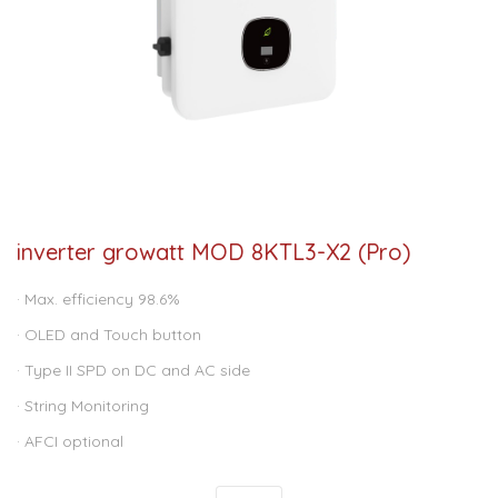
inverter growatt MOD 8KTL3-X2 (Pro)
· Max. efficiency 98.6%
· OLED and Touch button
· Type II SPD on DC and AC side
· String Monitoring
· AFCI optional