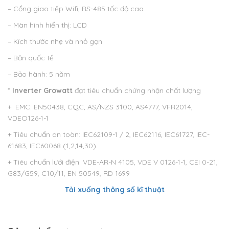
– Cổng giao tiếp Wifi, RS-485 tốc độ cao.
– Màn hình hiển thị: LCD
– Kích thước nhẹ và nhỏ gọn
– Bản quốc tế
– Bảo hành: 5 năm
* Inverter Growatt
đạt tiêu chuẩn chứng nhận chất lượng
+ EMC: EN50438, CQC, AS/NZS 3100, AS4777, VFR2014,
VDEO126-1-1
+ Tiêu chuẩn an toàn: IEC62109-1 / 2, IEC62116, IEC61727, IEC-
61683, IEC60068 (1,2,14,30)
+ Tiêu chuẩn lưới điện: VDE-AR-N 4105, VDE V 0126-1-1, CEI 0-21,
G83/G59, C10/11, EN 50549, RD 1699
Tải xuống thông số kĩ thuật