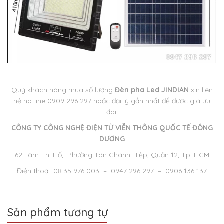
Quý khách hàng mua số lượng
Đèn pha Led JINDIAN
xin liên
hệ hotline 0909 296 297 hoặc đại lý gần nhất để được giá ưu
đãi.
CÔNG TY CÔNG NGHỆ ĐIỆN TỬ VIỄN THÔNG QUỐC TẾ ĐÔNG
DƯƠNG
62 Lâm Thị Hố, Phường Tân Chánh Hiệp, Quận 12, Tp. HCM
Điện thoại: 08.35 976 003 – 0947 296 297 – 0906 136 137
Sản phẩm tương tự