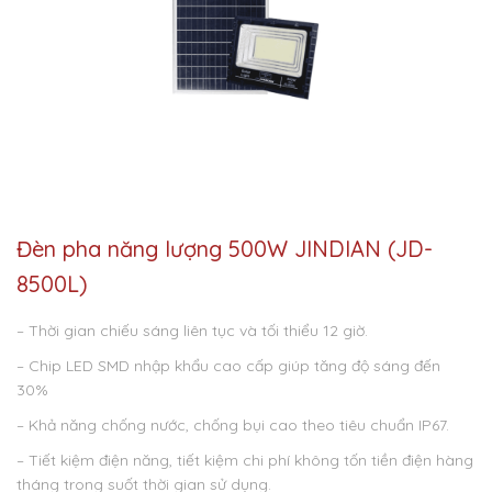
Đèn pha năng lượng 500W JINDIAN (JD-
8500L)
– Thời gian chiếu sáng liên tục và tối thiểu 12 giờ.
– Chip LED SMD nhập khẩu cao cấp giúp tăng độ sáng đến
30%
– Khả năng chống nước, chống bụi cao theo tiêu chuẩn IP67.
– Tiết kiệm điện năng, tiết kiệm chi phí không tốn tiền điện hàng
tháng trong suốt thời gian sử dụng.