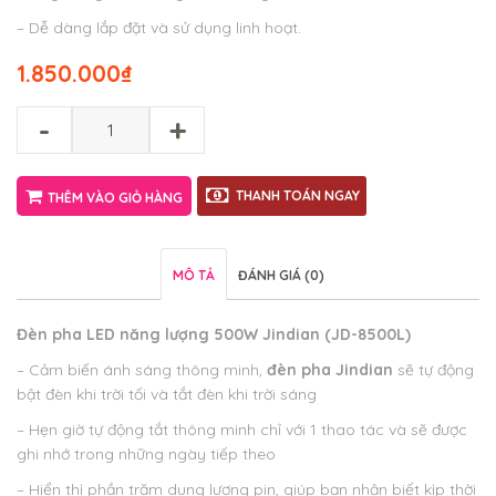
– Dễ dàng lắp đặt và sử dụng linh hoạt.
1.850.000
₫
-
+
THANH TOÁN NGAY
THÊM VÀO GIỎ HÀNG
MÔ TẢ
ĐÁNH GIÁ (0)
Đèn pha LED năng lượng 500W Jindian (JD-8500L)
– Cảm biến ánh sáng thông minh,
đèn pha Jindian
sẽ tự động
bật đèn khi trời tối và tắt đèn khi trời sáng
– Hẹn giờ tự động tắt thông minh chỉ với 1 thao tác và sẽ được
ghi nhớ trong những ngày tiếp theo
– Hiển thị phần trăm dung lượng pin, giúp bạn nhận biết kịp thời