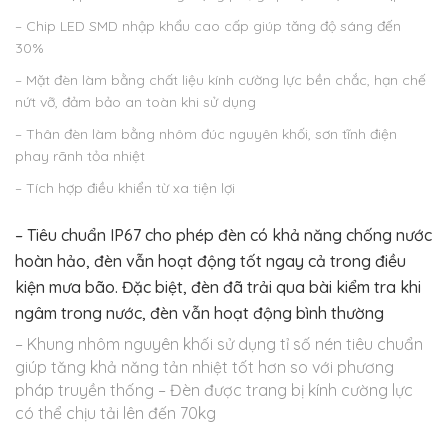
– Chip LED SMD nhập khẩu cao cấp giúp tăng độ sáng đến
30%
– Mặt đèn làm bằng chất liệu kính cường lực bền chắc, hạn chế
nứt vỡ, đảm bảo an toàn khi sử dụng
– Thân đèn làm bằng nhôm đúc nguyên khối, sơn tĩnh điện
phay rãnh tỏa nhiệt
– Tích hợp điều khiển từ xa tiện lợi
– Tiêu chuẩn IP67 cho phép đèn có khả năng chống nước
hoàn hảo, đèn vẫn hoạt động tốt ngay cả trong điều
kiện mưa bão. Đặc biệt, đèn đã trải qua bài kiểm tra khi
ngâm trong nước, đèn vẫn hoạt động bình thường
– Khung nhôm nguyên khối sử dụng tỉ số nén tiêu chuẩn
giúp tăng khả năng tản nhiệt tốt hơn so với phương
pháp truyền thống
– Đèn được trang bị kính cường lực
có thể chịu tải lên đến 70kg