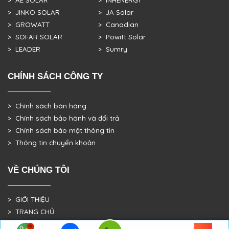
> AE SOLAR
> INHENERGY
> JINKO SOLAR
> JA Solar
> GROWATT
> Canadian
> SOFAR SOLAR
> Powitt Solar
> LEADER
> Sumry
CHÍNH SÁCH CÔNG TY
> Chính sách bán hàng
> Chính sách bảo hành và đổi trả
> Chính sách bảo mật thông tin
> Thông tin chuyển khoản
VỀ CHÚNG TÔI
> GIỚI THIỆU
> TRANG CHỦ
> DỰ ÁN THỰC TẾ