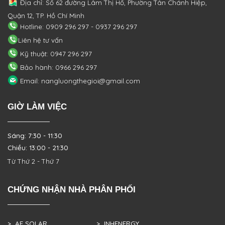
Địa chỉ: Số 62 đường Lâm Thị Hố, Phường
Tân Chánh Hiệp,
Quận 12, TP. Hồ Chí Minh
Hotline: 0909 296 297 - 0937 296 297
Liên hệ tư vấn
Kỹ thuật: 0947 296 297
Bảo hành: 0966 296 297
Email: nangluongthegioi@gmail.com
GIỜ LÀM VIỆC
Sáng: 7:30 - 11:30
Chiều: 13:00 - 21:30
Từ Thứ 2 - Thứ 7
CHỨNG NHẬN NHÀ PHÂN PHỐI
> AE SOLAR
> INHENERGY