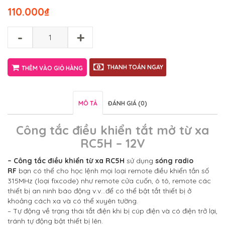
110.000
₫
-
+
THANH TOÁN NGAY
THÊM VÀO GIỎ HÀNG
MÔ TẢ
ĐÁNH GIÁ (0)
Công tắc điều khiển tắt mở từ xa
RC5H – 12V
– Công tắc điều khiển từ xa RC5H
sử dụng
sóng radio
RF
bạn có thể cho học lệnh mọi loại remote điều khiển tần số
315MHz (loại fixcode) như remote cửa cuốn, ô tô, remote các
thiết bị an ninh báo động v.v…để có thể bật tắt thiết bị ở
khoảng cách xa và có thể xuyên tường.
– Tự động về trạng thái tắt điện khi bị cúp điện và có điện trở lại,
tránh tự động bật thiết bị lên.