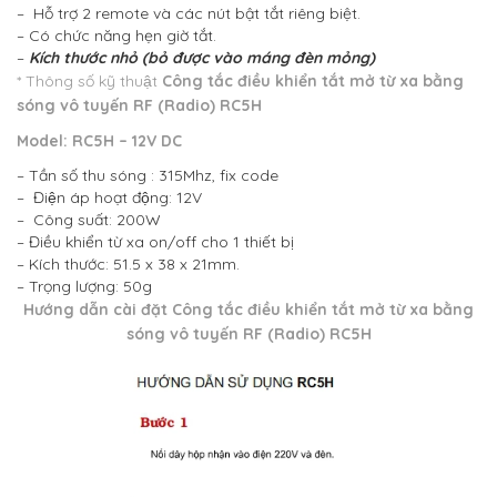
– Hỗ trợ 2 remote và các nút bật tắt riêng biệt.
– Có chức năng hẹn giờ tắt.
–
Kích thước nhỏ (bỏ được vào máng đèn mỏng)
* Thông số kỹ thuật
Công tắc điều khiển tắt mở từ xa bằng
sóng vô tuyến RF (Radio) RC5H
Model: RC5H – 12V DC
– Tần số thu sóng : 315Mhz, fix code
– Điện áp hoạt động: 12V
– Công suất: 200W
– Điều khiển từ xa on/off cho 1 thiết bị
– Kích thước: 51.5 x 38 x 21mm.
– Trọng lượng: 50g
Hướng dẫn cài đặt
Công tắc điều khiển tắt mở từ xa bằng
sóng vô tuyến RF (Radio) RC5H