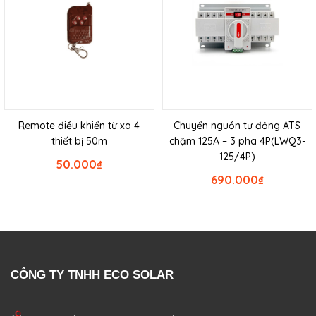
Remote điều khiển từ xa 4
Chuyển nguồn tự động ATS
thiết bị 50m
chậm 125A – 3 pha 4P(LWQ3-
125/4P)
50.000
₫
690.000
₫
CÔNG TY TNHH ECO SOLAR