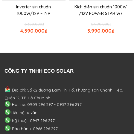
Inverter sin chuẩn
Kích điện sin chuẩn 1000W
1000W/12V – INV
/12V POWER STAR W7
6.350.000
₫
5.990.000
₫
4.590.000
₫
3.990.000
₫
CÔNG TY TNHH ECO SOLAR
Địa chỉ: Số 62 đường Lâm Thị Hố, Phường
Tân Chánh Hiệp,
Quận 12, TP. Hồ Chí Minh
Hotline: 0909 296 297 - 0937 296 297
Liên hệ tư vấn
Kỹ thuật: 0947 296 297
Bảo hành: 0966 296 297