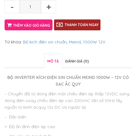
-
+
THANH TOÁN NGAY
THÊM VÀO GIỎ HÀNG
Từ khóa:
Bộ kích điện sin chuẩn
,
Meind
,
1000W 12V
MÔ TẢ
ĐÁNH GIÁ (0)
BỘ INVERTER KÍCH ĐIỆN SIN CHUẨN MEIND 1000W – 12V CÓ
SẠC ẮC QUY
– Chuyển đổi từ dòng điện một chiều điện áp thấp 12VDC sang
dòng điện xoay chiều điện áp cao 220VAC tần số 50Hz lấy
nguồn từ bình acquy 12v DC và ngược lại.
– Đặc biệt:
+ Độ ổn định điện áp cao.