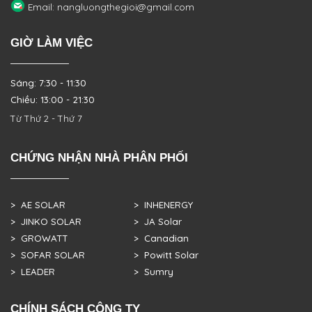
Email: nangluongthegioi@gmail.com
GIỜ LÀM VIỆC
Sáng: 7:30 - 11:30
Chiều: 13:00 - 21:30
Từ Thứ 2 - Thứ 7
CHỨNG NHẬN NHÀ PHÂN PHỐI
> AE SOLAR
> INHENERGY
> JINKO SOLAR
> JA Solar
> GROWATT
> Canadian
> SOFAR SOLAR
> Powitt Solar
> LEADER
> Sumry
CHÍNH SÁCH CÔNG TY