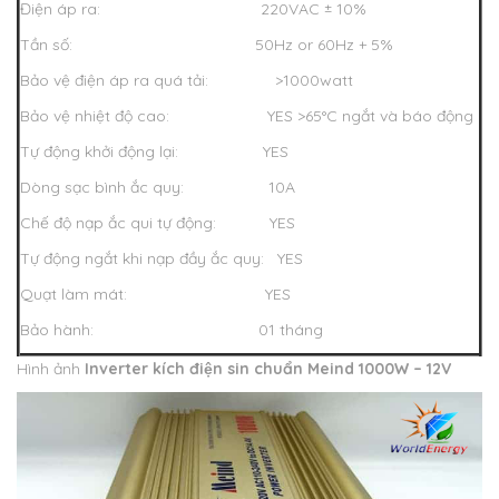
Điện áp ra: 220VAC ± 10%
Tần số: 50Hz or 60Hz + 5%
Bảo vệ điện áp ra quá tải: >1000watt
Bảo vệ nhiệt độ cao: YES >65°C ngắt và báo động
Tự động khởi động lại: YES
Dòng sạc bình ắc quy: 10A
Chế độ nạp ắc qui tự động: YES
Tự động ngắt khi nạp đầy ắc quy: YES
Quạt làm mát: YES
Bảo hành: 01 tháng
Hình ảnh
Inverter kích điện sin chuẩn Meind 1000W – 12V