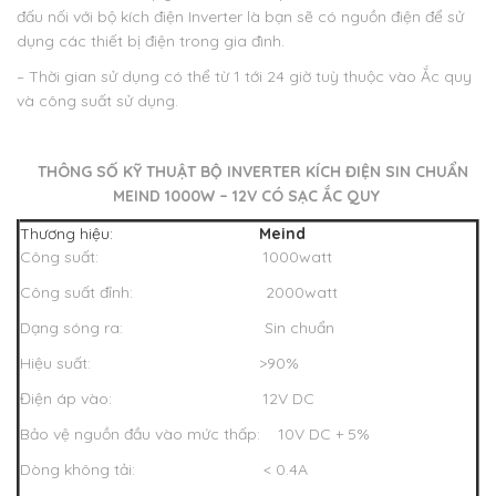
đấu nối với bộ kích điện Inverter là bạn sẽ có nguồn điện để sử
dụng các thiết bị điện trong gia đình.
– Thời gian sử dụng có thể từ 1 tới 24 giờ tuỳ thuộc vào Ắc quy
và công suất sử dụng.
THÔNG SỐ KỸ THUẬT BỘ INVERTER KÍCH ĐIỆN SIN CHUẨN
MEIND 1000W – 12V CÓ SẠC ẮC QUY
Thương hiệu:
Meind
Công suất: 1000watt
Công suất đỉnh: 2000watt
Dạng sóng ra: Sin chuẩn
Hiệu suất: >90%
Điện áp vào: 12V DC
Bảo vệ nguồn đầu vào mức thấp: 10V DC + 5%
Dòng không tải: < 0.4A