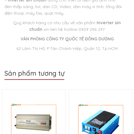
–
Inverter sin chuẩn
dùng cho thiết bị điện gia đình như
đèn thắp sáng, tivi, dàn CD, Video, dàn máy vi tính, tổng đài
điện thoại, máy fax, quạt máy …
Quý khách hàng có nhu cầu về sản phẩm
Inverter sin
chuẩn
xin liên hệ hotline 0909 296 297
VĂN PHÒNG CÔNG TY QUỐC TẾ ĐÔNG DƯƠNG
62 Lâm Thị Hố, P.Tân Chánh Hiệp, Quận 12, Tp.HCM
Sản phẩm tương tự