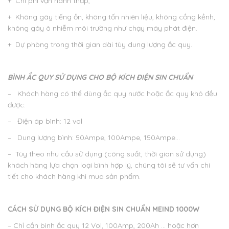
+ Chi phí vận hành thấp,
+ Không gây tiếng ồn, không tốn nhiên liệu, không cồng kềnh,
không gây ô nhiễm môi trường như chạy máy phát điện.
+ Dự phòng trong thời gian dài tùy dung lượng ắc quy.
BÌNH ẮC QUY SỬ DỤNG CHO BỘ KÍCH ĐIỆN SIN CHUẨN
– Khách hàng có thể dùng ắc quy nước hoặc ắc quy khô đều
được:
– Điện áp bình: 12 vol
– Dung lượng bình: 50Ampe, 100Ampe, 150Ampe…
– Tùy theo nhu cầu sử dụng (công suất, thời gian sử dụng)
khách hàng lựa chọn loại bình hợp lý, chúng tôi sẽ tư vấn chi
tiết cho khách hàng khi mua sản phẩm.
CÁCH SỬ DỤNG BỘ KÍCH ĐIỆN SIN CHUẨN MEIND 1000W
– Chỉ cần bình ắc quy 12 Vol, 100Amp, 200Ah … hoặc hơn