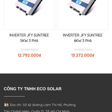
INVERTER JFY SUNTREE
INVERTER JFY SUNTREE
5KW 3 PHA
6KW 3 PHA
17.990.000
₫
16.990.000
₫
12.792.000
₫
13.272.000
₫
CÔNG TY TNHH ECO SOLAR
Địa chỉ: Số 62 đường Lâm Thị Hố, Phường
Tân Chánh Hiệp, Quận 12, TP. Hồ Chí Minh