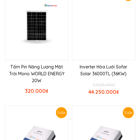
Tấm Pin Năng Lượng Mặt
Inverter Hòa Lưới Sofar
Trời Mono WORLD ENERGY
Solar 36000TL (36KW)
20W
57.525.000
₫
320.000
₫
44.250.000
₫
Sale
Sale