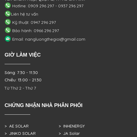
Hotline: 0909 296 297 - 0937 296 297
Liên hệ tư vấn
Kỹ thuật: 0947 296 297
Bảo hành: 0966 296 297
Email: nangluongthegioi@gmail.com
GIỜ LÀM VIỆC
Sáng: 7:30 - 11:30
Chiều: 13:00 - 21:30
Từ Thứ 2 - Thứ 7
CHỨNG NHẬN NHÀ PHÂN PHỐI
> AE SOLAR
> INHENERGY
> JINKO SOLAR
> JA Solar