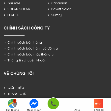
> GROWATT
> Canadian
> SOFAR SOLAR
> Powitt Solar
> LEADER
> Sumry
CHÍNH SÁCH CÔNG TY
> Chính sách bán hàng
> Chính sách bảo hành và đổi trả
> Chính sách bảo mật thông tin
> Thông tin chuyển khoản
VỀ CHÚNG TÔI
> GIỚI THIỆU
> TRANG CHỦ
> DỰ ÁN THỰC TẾ
Shopee
Tìm Đường
Messenger
Zalo