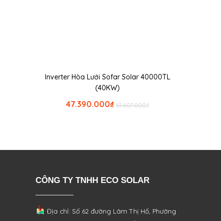
Inverter Hòa Lưới Sofar Solar 40000TL
(40KW)
47.390.000
₫
61.607.000
₫
CÔNG TY TNHH ECO SOLAR
Địa chỉ: Số 62 đường Lâm Thị Hố, Phường