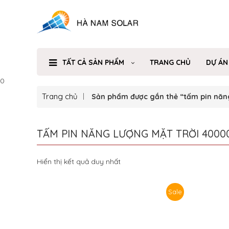
TẤT CẢ SẢN PHẨM
TRANG CHỦ
DỰ ÁN
0
Trang chủ
Sản phẩm được gắn thẻ “tấm pin năn
TẤM PIN NĂNG LƯỢNG MẶT TRỜI 4000
Hiển thị kết quả duy nhất
Sale