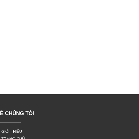
Ề CHÚNG TÔI
 GIỚI THIỆU
 TRANG CHỦ