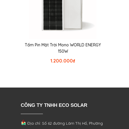
Tấm Pin Mặt Trời Mono WORLD ENERGY
150W
1.200.000
₫
CÔNG TY TNHH ECO SOLAR
Địa chỉ: Số 62 đường Lâm Thị Hố, Phường