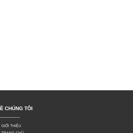
Ề CHÚNG TÔI
 GIỚI THIỆU
 TRANG CHỦ