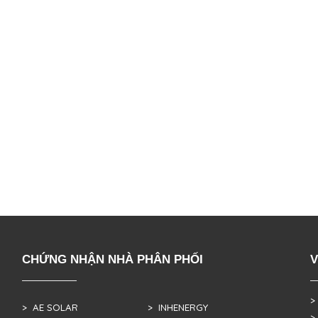
CHỨNG NHẬN NHÀ PHÂN PHỐI
V
>
> AE SOLAR
> INHENERGY
>