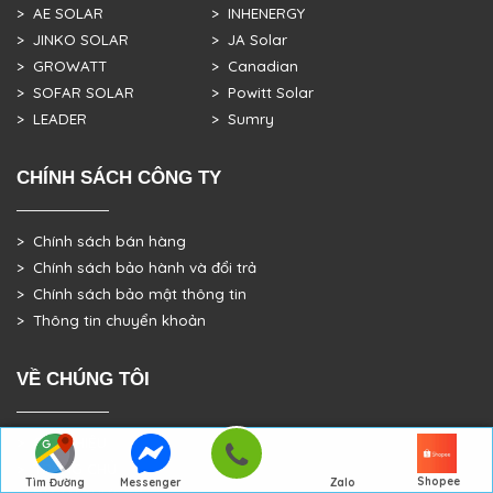
> AE SOLAR
> INHENERGY
> JINKO SOLAR
> JA Solar
> GROWATT
> Canadian
> SOFAR SOLAR
> Powitt Solar
> LEADER
> Sumry
CHÍNH SÁCH CÔNG TY
> Chính sách bán hàng
> Chính sách bảo hành và đổi trả
> Chính sách bảo mật thông tin
> Thông tin chuyển khoản
VỀ CHÚNG TÔI
> GIỚI THIỆU
> TRANG CHỦ
Shopee
Tìm Đường
Messenger
Zalo