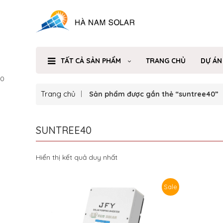
TẤT CẢ SẢN PHẨM
TRANG CHỦ
DỰ ÁN
0
Trang chủ
Sản phẩm được gắn thẻ “suntree40”
SUNTREE40
Hiển thị kết quả duy nhất
Sale