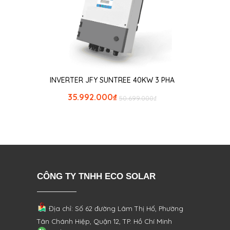
INVERTER JFY SUNTREE 40KW 3 PHA
35.992.000
₫
50.699.000
₫
CÔNG TY TNHH ECO SOLAR
Địa chỉ: Số 62 đường Lâm Thị Hố, Phường
Tân Chánh Hiệp, Quận 12, TP. Hồ Chí Minh