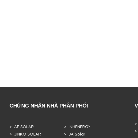
CHỨNG NHẬN NHÀ PHÂN PHỐI
V
>
> AE SOLAR
> INHENERGY
>
> JINKO SOLAR
> JA Solar