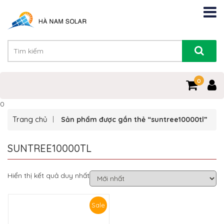
0
0
Trang chủ
Sản phẩm được gắn thẻ “suntree10000tl”
SUNTREE10000TL
Hiển thị kết quả duy nhất
Sale