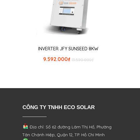
INVERTER JFY SUNSEED 8KW
9.592.000
₫
13.590.000
₫
CÔNG TY TNHH ECO SOLAR
Địa chỉ: Số 62 đường Lâm Thị Hố, Phường
Tân Chánh Hiệp, Quận 12, TP. Hồ Chí Minh