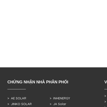
CHỨNG NHẬN NHÀ PHÂN PHỐI
V
>
> AE SOLAR
> INHENERGY
>
> JINKO SOLAR
> JA Solar