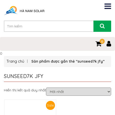
0
0
Trang chủ
Sản phẩm được gắn thẻ “sunseed7k jfy”
SUNSEED7K JFY
Hiển thị kết quả duy nhất
Sale