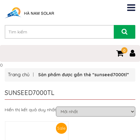
0
0
Trang chủ
Sản phẩm được gắn thẻ “sunseed7000tl”
SUNSEED7000TL
Hiển thị kết quả duy nhất
Sale