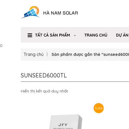
TẤT CẢ SẢN PHẨM
TRANG CHỦ
DỰ ÁN
0
Trang chủ
Sản phẩm được gắn thẻ “sunseed6000
SUNSEED6000TL
Hiển thị kết quả duy nhất
Sale