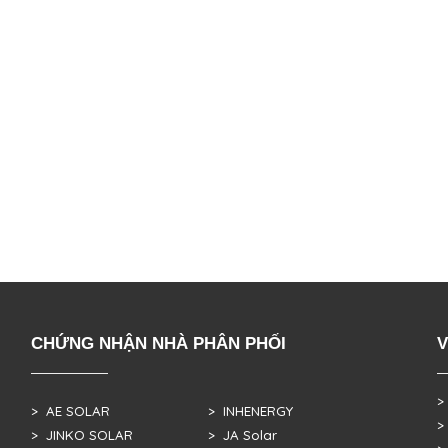
CHỨNG NHẬN NHÀ PHÂN PHỐI
V
>
> AE SOLAR
> INHENERGY
>
> JINKO SOLAR
> JA Solar