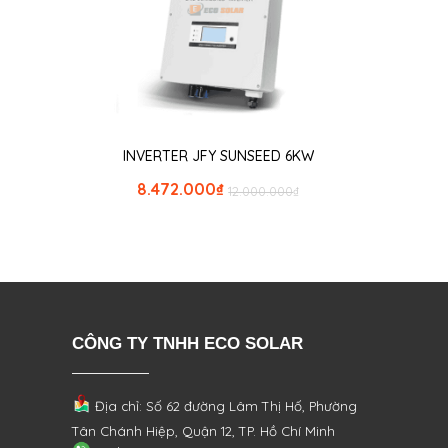
INVERTER JFY SUNSEED 6KW
8.472.000
₫
12.000.000
₫
CÔNG TY TNHH ECO SOLAR
Địa chỉ: Số 62 đường Lâm Thị Hố, Phường
Tân Chánh Hiệp, Quận 12, TP. Hồ Chí Minh