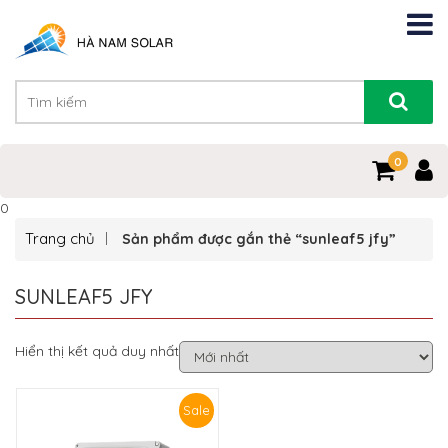
0
0
Trang chủ
Sản phẩm được gắn thẻ “sunleaf5 jfy”
SUNLEAF5 JFY
Hiển thị kết quả duy nhất
Sale