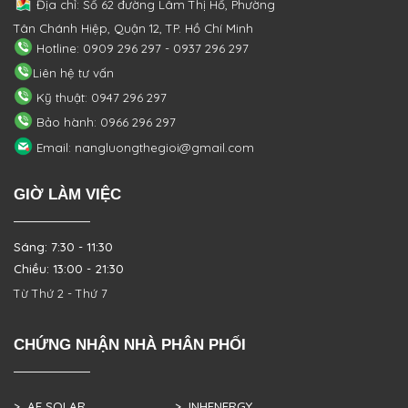
Địa chỉ: Số 62 đường Lâm Thị Hố, Phường
Tân Chánh Hiệp, Quận 12, TP. Hồ Chí Minh
Hotline: 0909 296 297 - 0937 296 297
Liên hệ tư vấn
Kỹ thuật: 0947 296 297
Bảo hành: 0966 296 297
Email: nangluongthegioi@gmail.com
GIỜ LÀM VIỆC
Sáng: 7:30 - 11:30
Chiều: 13:00 - 21:30
Từ Thứ 2 - Thứ 7
CHỨNG NHẬN NHÀ PHÂN PHỐI
> AE SOLAR
> INHENERGY