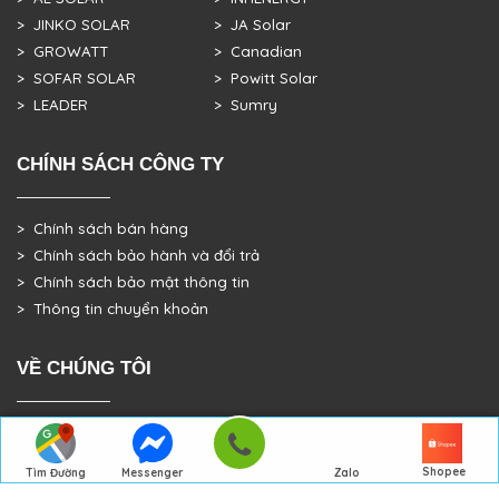
> JINKO SOLAR
> JA Solar
> GROWATT
> Canadian
> SOFAR SOLAR
> Powitt Solar
> LEADER
> Sumry
CHÍNH SÁCH CÔNG TY
> Chính sách bán hàng
> Chính sách bảo hành và đổi trả
> Chính sách bảo mật thông tin
> Thông tin chuyển khoản
VỀ CHÚNG TÔI
> GIỚI THIỆU
> TRANG CHỦ
Shopee
Tìm Đường
Messenger
Zalo
> DỰ ÁN THỰC TẾ
Đến Công Ty
Gọi điện