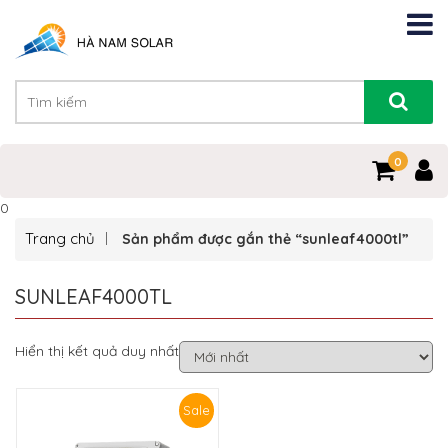
0
0
Trang chủ
Sản phẩm được gắn thẻ “sunleaf4000tl”
SUNLEAF4000TL
Hiển thị kết quả duy nhất
Sale