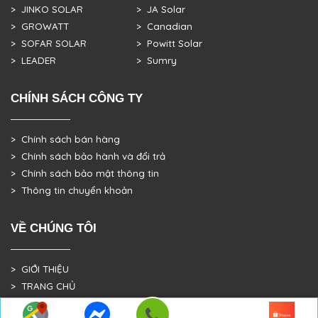
> JINKO SOLAR
> JA Solar
> GROWATT
> Canadian
> SOFAR SOLAR
> Powitt Solar
> LEADER
> Sumry
CHÍNH SÁCH CÔNG TY
> Chính sách bán hàng
> Chính sách bảo hành và đổi trả
> Chính sách bảo mật thông tin
> Thông tin chuyển khoản
VỀ CHÚNG TÔI
> GIỚI THIỆU
> TRANG CHỦ
> DỰ ÁN THỰC TẾ