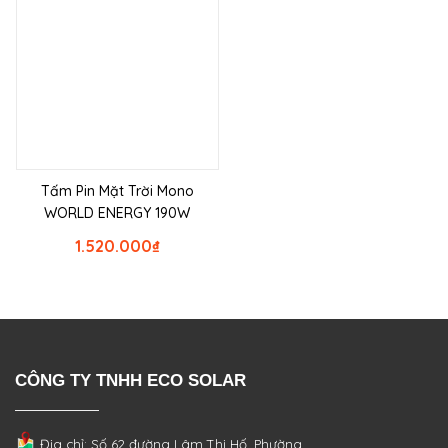
Tấm Pin Mặt Trời Mono
WORLD ENERGY 190W
1.520.000
₫
CÔNG TY TNHH ECO SOLAR
Địa chỉ: Số 62 đường Lâm Thị Hố, Phường