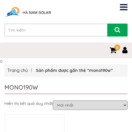
0
0
Trang chủ
Sản phẩm được gắn thẻ “mono190w”
MONO190W
Hiển thị kết quả duy nhất