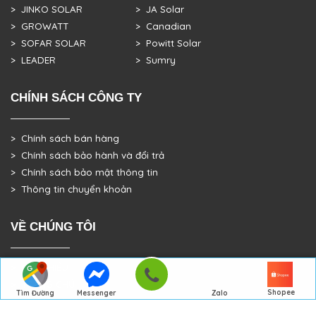
> JINKO SOLAR
> JA Solar
> GROWATT
> Canadian
> SOFAR SOLAR
> Powitt Solar
> LEADER
> Sumry
CHÍNH SÁCH CÔNG TY
> Chính sách bán hàng
> Chính sách bảo hành và đổi trả
> Chính sách bảo mật thông tin
> Thông tin chuyển khoản
VỀ CHÚNG TÔI
> GIỚI THIỆU
> TRANG CHỦ
Shopee
Tìm Đường
Messenger
Zalo
> DỰ ÁN THỰC TẾ
Đến Công Ty
Gọi điện