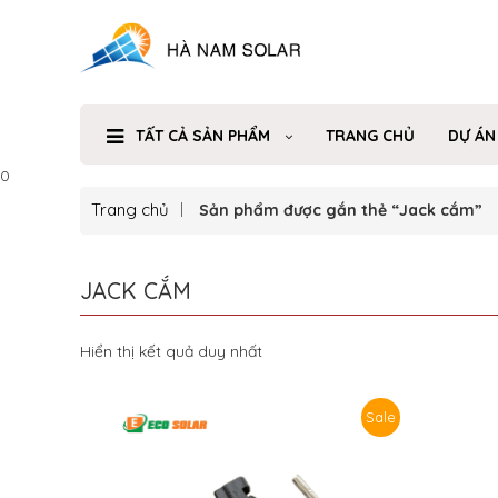
TẤT CẢ SẢN PHẨM
TRANG CHỦ
DỰ ÁN
0
Trang chủ
Sản phẩm được gắn thẻ “Jack cắm”
JACK CẮM
Hiển thị kết quả duy nhất
Sale