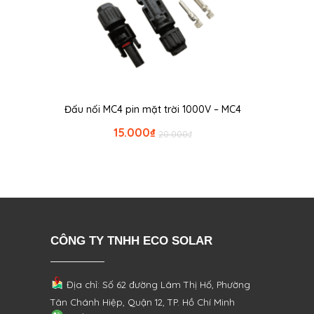
Đấu nối MC4 pin mặt trời 1000V – MC4
15.000
₫
20.000
₫
CÔNG TY TNHH ECO SOLAR
Địa chỉ: Số 62 đường Lâm Thị Hố, Phường
Tân Chánh Hiệp, Quận 12, TP. Hồ Chí Minh