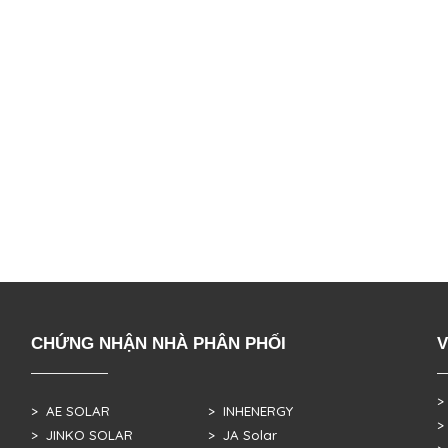
CHỨNG NHẬN NHÀ PHÂN PHỐI
V
>
> AE SOLAR
> INHENERGY
>
> JINKO SOLAR
> JA Solar