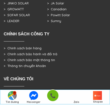
> JINKO SOLAR
> JA Solar
> GROWATT
> Canadian
> SOFAR SOLAR
> Powitt Solar
> LEADER
> Sumry
CHÍNH SÁCH CÔNG TY
> Chính sách bán hàng
> Chính sách bảo hành và đổi trả
> Chính sách bảo mật thông tin
> Thông tin chuyển khoản
VỀ CHÚNG TÔI
> GIỚI THIỆU
> TRANG CHỦ
Shopee
Tìm Đường
Messenger
Zalo
> DỰ ÁN THỰC TẾ
Đến Công Ty
Gọi điện