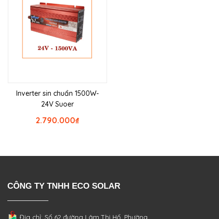
Inverter sin chuẩn 1500W-
24V Suoer
2.790.000
₫
CÔNG TY TNHH ECO SOLAR
Địa chỉ: Số 62 đường Lâm Thị Hố, Phường