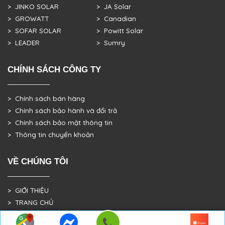
> JINKO SOLAR
> JA Solar
> GROWATT
> Canadian
> SOFAR SOLAR
> Powitt Solar
> LEADER
> Sumry
CHÍNH SÁCH CÔNG TY
> Chính sách bán hàng
> Chính sách bảo hành và đổi trả
> Chính sách bảo mật thông tin
> Thông tin chuyển khoản
VỀ CHÚNG TÔI
> GIỚI THIỆU
> TRANG CHỦ
> DỰ ÁN THỰC TẾ