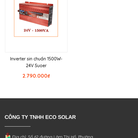
Inverter sin chuẩn 1500W-
24V Suoer
2.790.000
₫
CÔNG TY TNHH ECO SOLAR
Địa chỉ: Số 62 đường Lâm Thị Hố, Phường