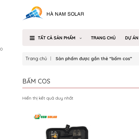
TẤT CẢ SẢN PHẨM
TRANG CHỦ
DỰ ÁN
0
Trang chủ
Sản phẩm được gắn thẻ “bấm cos”
BẤM COS
Hiển thị kết quả duy nhất