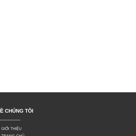
Ề CHÚNG TÔI
 GIỚI THIỆU
 TRANG CHỦ