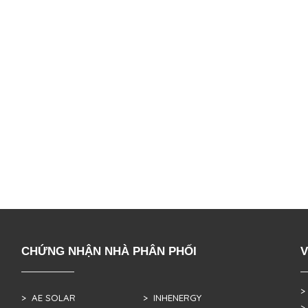
CHỨNG NHẬN NHÀ PHÂN PHỐI
V
>
> AE SOLAR
> INHENERGY
>