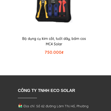
Bộ dụng cụ kìm cắt, tuốt dây, bấm cos
MC4 Solar
750.000
₫
CÔNG TY TNHH ECO SOLAR
Địa chỉ: Số 62 đường Lâm Thị Hố, Phường