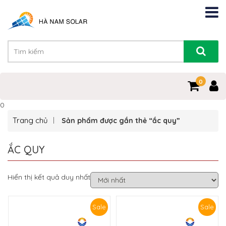
0
0
Trang chủ
Sản phẩm được gắn thẻ “ắc quy”
ẮC QUY
Hiển thị kết quả duy nhất
Sale
Sale