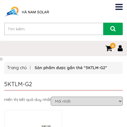
0
0
Trang chủ
Sản phẩm được gắn thẻ “5KTLM-G2”
5KTLM-G2
Hiển thị kết quả duy nhất