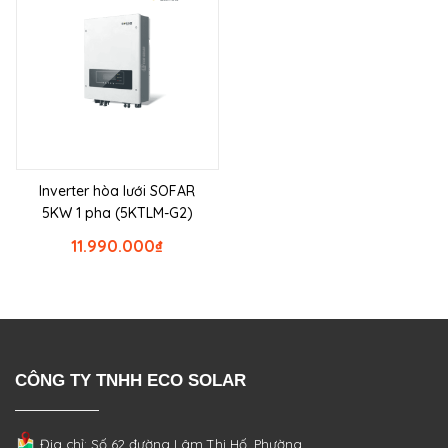
Inverter hòa lưới SOFAR
5KW 1 pha (5KTLM-G2)
11.990.000
₫
CÔNG TY TNHH ECO SOLAR
Địa chỉ: Số 62 đường Lâm Thị Hố, Phường