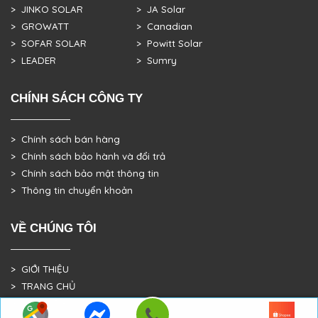
> JINKO SOLAR
> JA Solar
> GROWATT
> Canadian
> SOFAR SOLAR
> Powitt Solar
> LEADER
> Sumry
CHÍNH SÁCH CÔNG TY
> Chính sách bán hàng
> Chính sách bảo hành và đổi trả
> Chính sách bảo mật thông tin
> Thông tin chuyển khoản
VỀ CHÚNG TÔI
> GIỚI THIỆU
> TRANG CHỦ
> DỰ ÁN THỰC TẾ