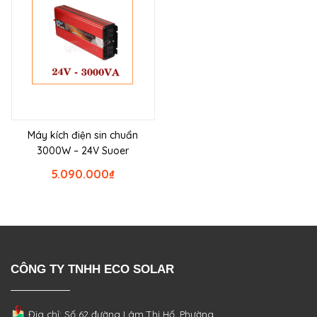
Máy kích điện sin chuẩn
3000W – 24V Suoer
5.090.000
₫
CÔNG TY TNHH ECO SOLAR
Địa chỉ: Số 62 đường Lâm Thị Hố, Phường