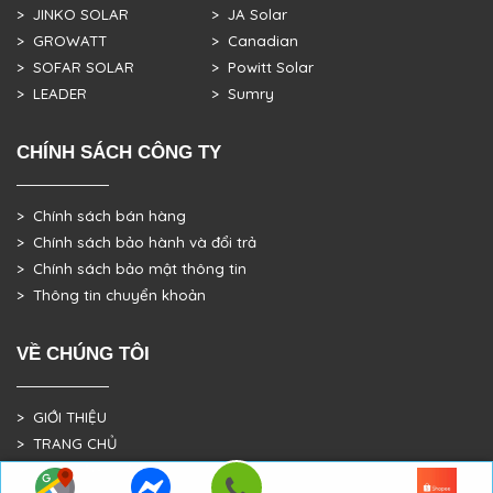
> JINKO SOLAR
> JA Solar
> GROWATT
> Canadian
> SOFAR SOLAR
> Powitt Solar
> LEADER
> Sumry
CHÍNH SÁCH CÔNG TY
> Chính sách bán hàng
> Chính sách bảo hành và đổi trả
> Chính sách bảo mật thông tin
> Thông tin chuyển khoản
VỀ CHÚNG TÔI
> GIỚI THIỆU
> TRANG CHỦ
> DỰ ÁN THỰC TẾ