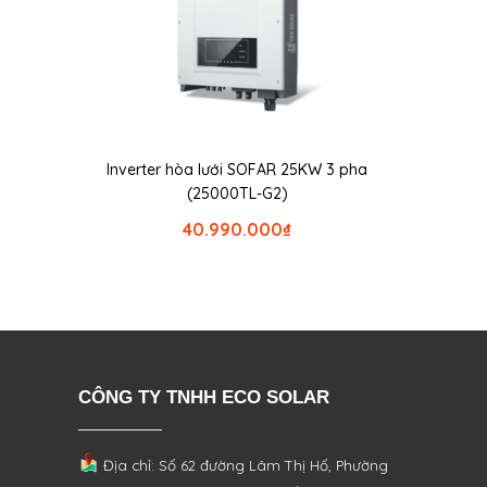
Inverter hòa lưới SOFAR 25KW 3 pha
(25000TL-G2)
40.990.000
₫
CÔNG TY TNHH ECO SOLAR
Địa chỉ: Số 62 đường Lâm Thị Hố, Phường