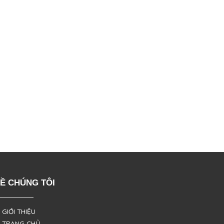
Ề CHÚNG TÔI
 GIỚI THIỆU
 TRANG CHỦ