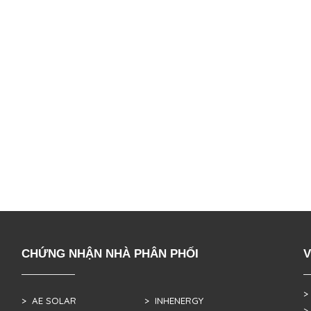
CHỨNG NHẬN NHÀ PHÂN PHỐI
V
>
> AE SOLAR
> INHENERGY
>