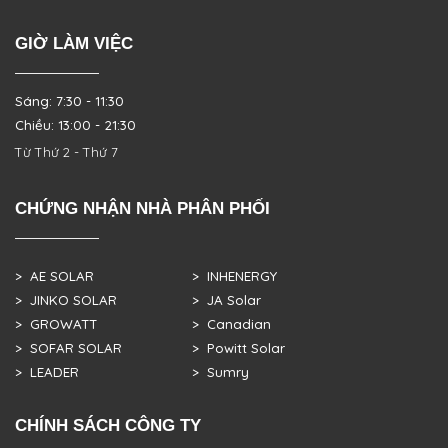
GIỜ LÀM VIỆC
Sáng: 7:30 - 11:30
Chiều: 13:00 - 21:30
Từ Thứ 2 - Thứ 7
CHỨNG NHẬN NHÀ PHÂN PHỐI
> AE SOLAR
> INHENERGY
> JINKO SOLAR
> JA Solar
> GROWATT
> Canadian
> SOFAR SOLAR
> Powitt Solar
> LEADER
> Sumry
CHÍNH SÁCH CÔNG TY