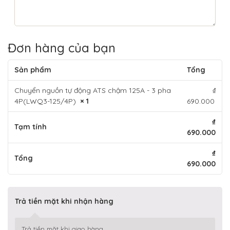
Đơn hàng của bạn
Sản phẩm
Tổng
Chuyển nguồn tự động ATS chậm 125A - 3 pha
₫
4P(LWQ3-125/4P)
× 1
690.000
₫
Tạm tính
690.000
₫
Tổng
690.000
Trả tiền mặt khi nhận hàng
Trả tiền mặt khi giao hàng